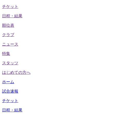
チケット
日程・結果
順位表
クラブ
ニュース
特集
スタッツ
はじめての方へ
ホーム
試合速報
チケット
日程・結果