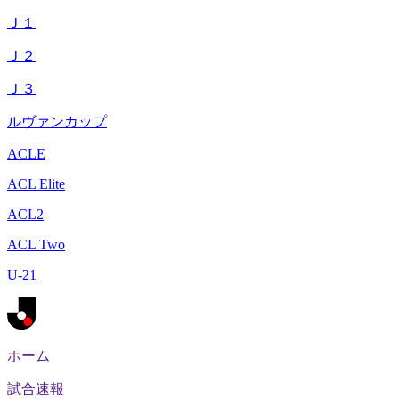
Ｊ１
Ｊ２
Ｊ３
ルヴァンカップ
ACLE
ACL Elite
ACL2
ACL Two
U-21
ホーム
試合速報