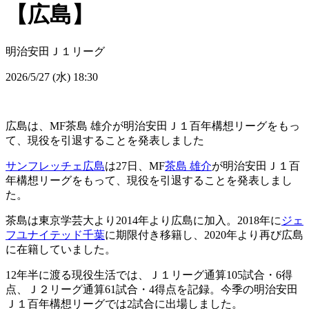
【広島】
明治安田Ｊ１リーグ
2026/5/27 (水) 18:30
広島は、MF茶島 雄介が明治安田Ｊ１百年構想リーグをもっ
て、現役を引退することを発表しました
サンフレッチェ広島
は27日、MF
茶島 雄介
が明治安田Ｊ１百
年構想リーグをもって、現役を引退することを発表しまし
た。
茶島は東京学芸大より2014年より広島に加入。2018年に
ジェ
フユナイテッド千葉
に期限付き移籍し、2020年より再び広島
に在籍していました。
12年半に渡る現役生活では、Ｊ１リーグ通算105試合・6得
点、Ｊ２リーグ通算61試合・4得点を記録。今季の明治安田
Ｊ１百年構想リーグでは2試合に出場しました。