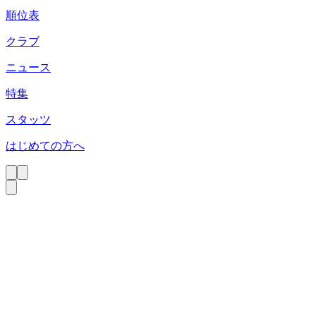
順位表
クラブ
ニュース
特集
スタッツ
はじめての方へ