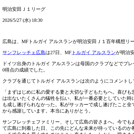
明治安田Ｊ１リーグ
2026/5/27 (水) 18:30
広島は、MFトルガイ アルスランが明治安田Ｊ１百年構想リ
サンフレッチェ広島
は27日、MF
トルガイ アルスラン
が明治
ドイツ出身のトルガイ アルスランは母国のクラブなどでプレー
0得点の成績でした。
クラブを通じてトルガイ アルスランは次のようにコメントし
「まずはじめに私の愛する妻と大切な子どもたちへ。喜びも
は出ないたくさんの犠牲を払い、私が一番必要としていた時
も成し遂げられなかった。私がサッカーで成し遂げたこと全
から感謝しています。本当にありがとう。
サンフレッチェファミリー、そして広島の皆さまへ。今でも
て広島に到着した日、この先にどんな未来が待っているのか