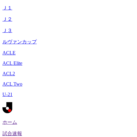
Ｊ１
Ｊ２
Ｊ３
ルヴァンカップ
ACLE
ACL Elite
ACL2
ACL Two
U-21
ホーム
試合速報