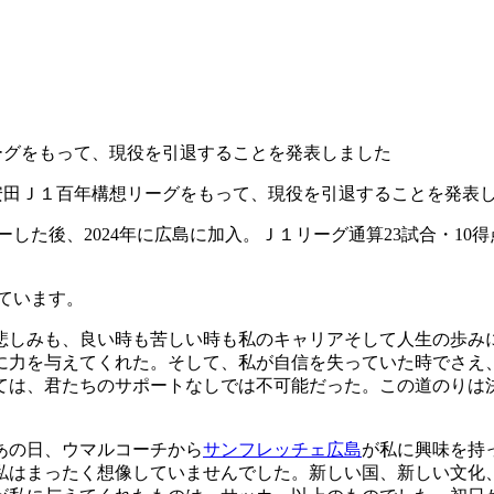
ーグをもって、現役を引退することを発表しました
安田Ｊ１百年構想リーグをもって、現役を引退することを発表
した後、2024年に広島に加入。Ｊ１リーグ通算23試合・10
ています。
悲しみも、良い時も苦しい時も私のキャリアそして人生の歩み
に力を与えてくれた。そして、私が自信を失っていた時でさえ
ては、君たちのサポートなしでは不可能だった。この道のりは
あの日、ウマルコーチから
サンフレッチェ広島
が私に興味を持
私はまったく想像していませんでした。新しい国、新しい文化