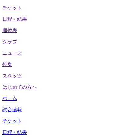
チケット
日程・結果
順位表
クラブ
ニュース
特集
スタッツ
はじめての方へ
ホーム
試合速報
チケット
日程・結果