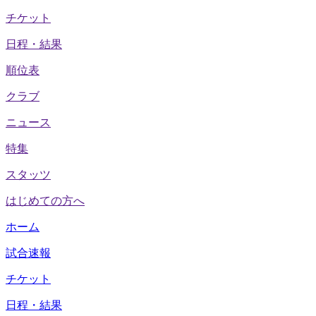
チケット
日程・結果
順位表
クラブ
ニュース
特集
スタッツ
はじめての方へ
ホーム
試合速報
チケット
日程・結果