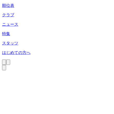
順位表
クラブ
ニュース
特集
スタッツ
はじめての方へ