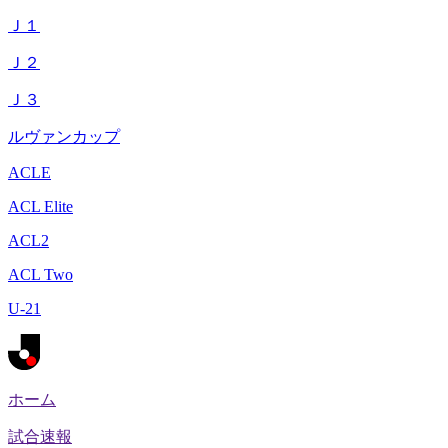
Ｊ１
Ｊ２
Ｊ３
ルヴァンカップ
ACLE
ACL Elite
ACL2
ACL Two
U-21
ホーム
試合速報