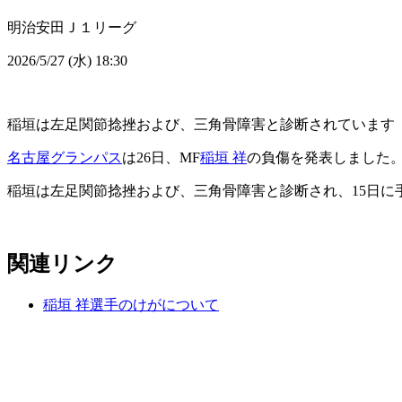
明治安田Ｊ１リーグ
2026/5/27 (水) 18:30
稲垣は左足関節捻挫および、三角骨障害と診断されています
名古屋グランパス
は26日、MF
稲垣 祥
の負傷を発表しました
稲垣は左足関節捻挫および、三角骨障害と診断され、15日に
関連リンク
稲垣 祥選手のけがについて