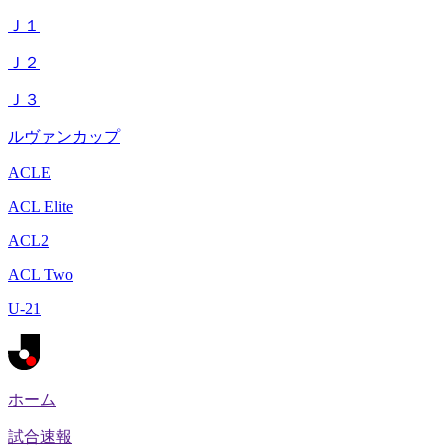
Ｊ１
Ｊ２
Ｊ３
ルヴァンカップ
ACLE
ACL Elite
ACL2
ACL Two
U-21
ホーム
試合速報