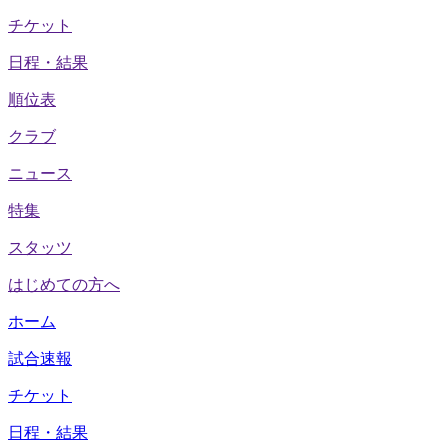
チケット
日程・結果
順位表
クラブ
ニュース
特集
スタッツ
はじめての方へ
ホーム
試合速報
チケット
日程・結果