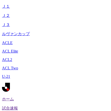
Ｊ１
Ｊ２
Ｊ３
ルヴァンカップ
ACLE
ACL Elite
ACL2
ACL Two
U-21
ホーム
試合速報