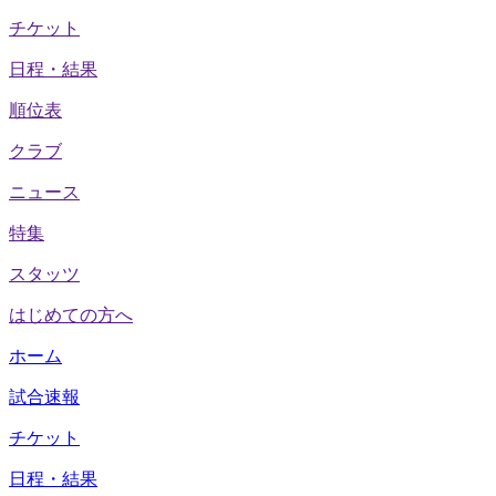
チケット
日程・結果
順位表
クラブ
ニュース
特集
スタッツ
はじめての方へ
ホーム
試合速報
チケット
日程・結果