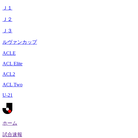
Ｊ１
Ｊ２
Ｊ３
ルヴァンカップ
ACLE
ACL Elite
ACL2
ACL Two
U-21
ホーム
試合速報