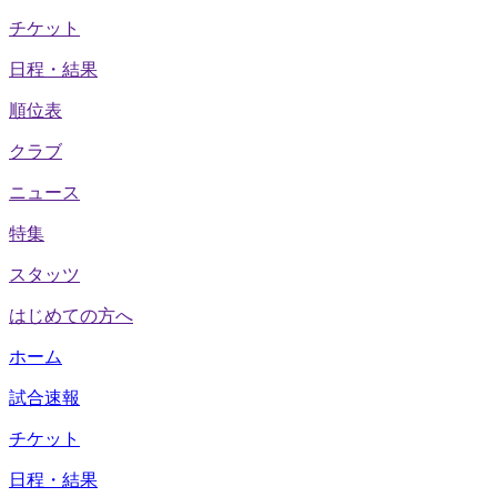
チケット
日程・結果
順位表
クラブ
ニュース
特集
スタッツ
はじめての方へ
ホーム
試合速報
チケット
日程・結果