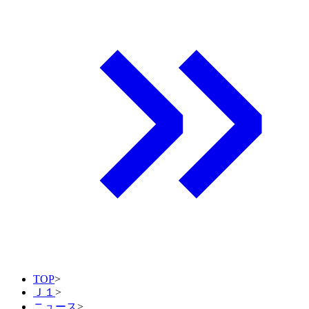
TOP
>
Ｊ１
>
ニュース
>