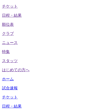
チケット
日程・結果
順位表
クラブ
ニュース
特集
スタッツ
はじめての方へ
ホーム
試合速報
チケット
日程・結果