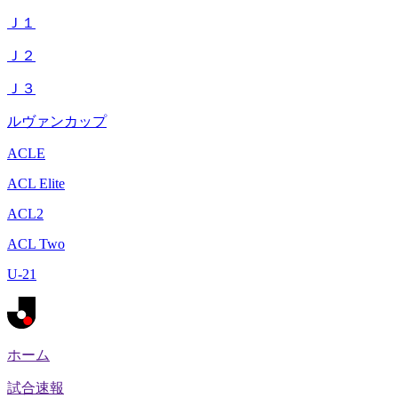
Ｊ１
Ｊ２
Ｊ３
ルヴァンカップ
ACLE
ACL Elite
ACL2
ACL Two
U-21
ホーム
試合速報