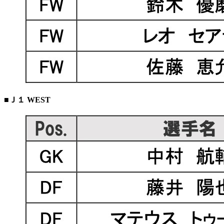
■Ｊ１ WEST