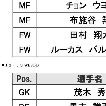
■Ｊ２・Ｊ３ WEST-B