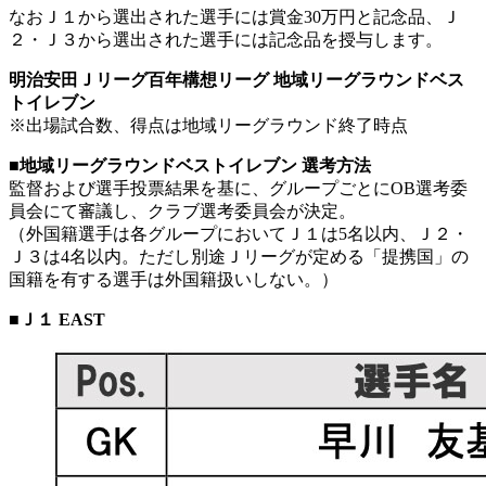
なおＪ１から選出された選手には賞金30万円と記念品、Ｊ
２・Ｊ３から選出された選手には記念品を授与します。
明治安田Ｊリーグ百年構想リーグ 地域リーグラウンドベス
トイレブン
※出場試合数、得点は地域リーグラウンド終了時点
■地域リーグラウンドベストイレブン 選考方法
監督および選手投票結果を基に、グループごとにOB選考委
員会にて審議し、クラブ選考委員会が決定。
（外国籍選手は各グループにおいてＪ１は5名以内、Ｊ２・
Ｊ３は4名以内。ただし別途Ｊリーグが定める「提携国」の
国籍を有する選手は外国籍扱いしない。）
■Ｊ１ EAST