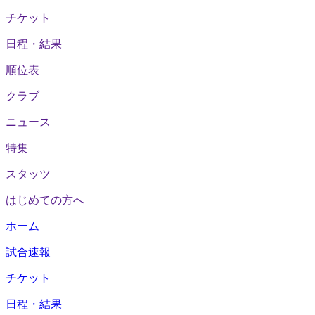
チケット
日程・結果
順位表
クラブ
ニュース
特集
スタッツ
はじめての方へ
ホーム
試合速報
チケット
日程・結果