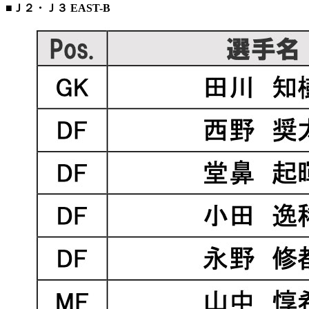
■Ｊ２・Ｊ３ EAST-B