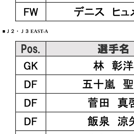
■Ｊ２・Ｊ３ EAST-A