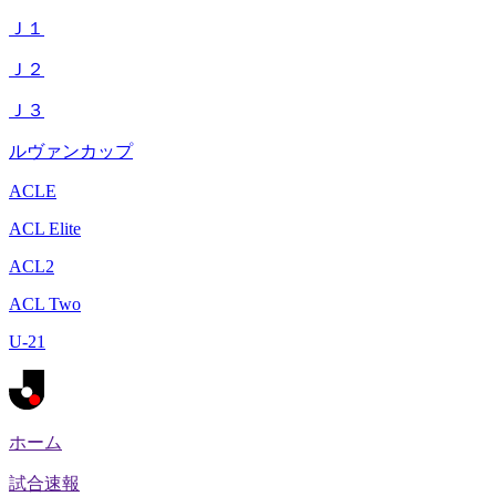
Ｊ１
Ｊ２
Ｊ３
ルヴァンカップ
ACLE
ACL Elite
ACL2
ACL Two
U-21
ホーム
試合速報