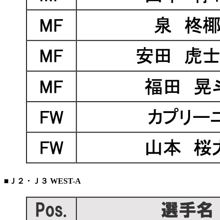
■Ｊ２・Ｊ３ WEST-A