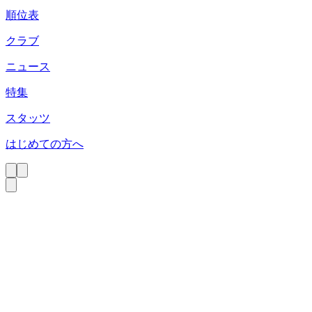
順位表
クラブ
ニュース
特集
スタッツ
はじめての方へ