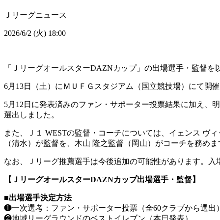
Ｊリーグニュース
2026/6/2 (火) 18:00
「ＪリーグオールスターDAZNカップ」の出場選手・監督を
6月13日（土）にＭＵＦＧスタジアム（国立競技場）にて開
5月12日に発表済みのファン・サポーター投票結果に加え、
選出しました。
また、Ｊ１ WESTの監督・コーチについては、イェンス ヴ
（清水）が監督を、木山 隆之監督（岡山）がコーチを務めま
なお、Ｊリーグ推薦選手は今後追加の可能性があります。入場
【ＪリーグオールスターDAZNカップ出場選手・監督】
■出場選手決定方法
❶一次選考：ファン・サポーター投票（全60クラブから選出）
❷地域リーグラウンドのベストイレブン（本日発表）