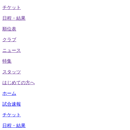
チケット
日程・結果
順位表
クラブ
ニュース
特集
スタッツ
はじめての方へ
ホーム
試合速報
チケット
日程・結果