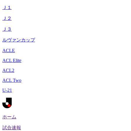
Ｊ１
Ｊ２
Ｊ３
ルヴァンカップ
ACLE
ACL Elite
ACL2
ACL Two
U-21
ホーム
試合速報