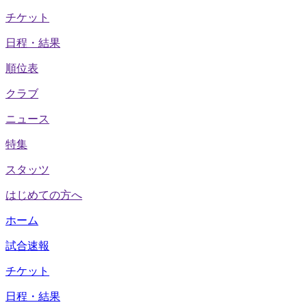
チケット
日程・結果
順位表
クラブ
ニュース
特集
スタッツ
はじめての方へ
ホーム
試合速報
チケット
日程・結果