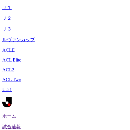
Ｊ１
Ｊ２
Ｊ３
ルヴァンカップ
ACLE
ACL Elite
ACL2
ACL Two
U-21
ホーム
試合速報