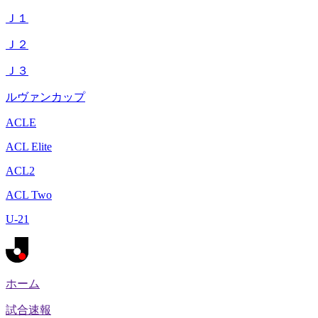
Ｊ１
Ｊ２
Ｊ３
ルヴァンカップ
ACLE
ACL Elite
ACL2
ACL Two
U-21
ホーム
試合速報