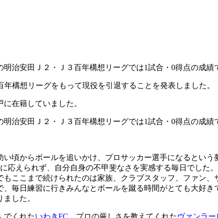
季の明治安田Ｊ２・Ｊ３百年構想リーグでは1試合・0得点の成績
百年構想リーグをもって現役を引退することを発表しました。
戸に在籍していました。
季の明治安田Ｊ２・Ｊ３百年構想リーグでは1試合・0得点の成績
幼い頃からボールを追いかけ、プロサッカー選手になるという
待に応えられず、自分自身の不甲斐なさを実感する毎日でした
でもここまで続けられたのは家族、クラブスタッフ、ファン、
で、毎日練習に行きみんなとボールを蹴る時間がとても大好き
りました。
んでくれた
いわきFC
、プロの厳しさを教えてくれた
ヴァンラー