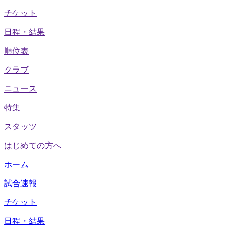
チケット
日程・結果
順位表
クラブ
ニュース
特集
スタッツ
はじめての方へ
ホーム
試合速報
チケット
日程・結果