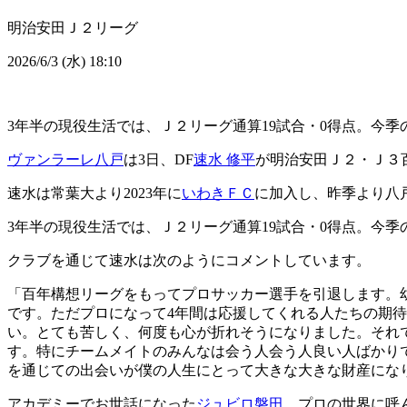
明治安田Ｊ２リーグ
2026/6/3 (水) 18:10
3年半の現役生活では、Ｊ２リーグ通算19試合・0得点。今
ヴァンラーレ八戸
は3日、DF
速水 修平
が明治安田Ｊ２・Ｊ３
速水は常葉大より2023年に
いわきＦＣ
に加入し、昨季より八
3年半の現役生活では、Ｊ２リーグ通算19試合・0得点。今
クラブを通じて速水は次のようにコメントしています。
「百年構想リーグをもってプロサッカー選手を引退します。
です。ただプロになって4年間は応援してくれる人たちの期
い。とても苦しく、何度も心が折れそうになりました。それ
す。特にチームメイトのみんなは会う人会う人良い人ばかり
を通じての出会いが僕の人生にとって大きな大きな財産にな
アカデミーでお世話になった
ジュビロ磐田
、プロの世界に呼