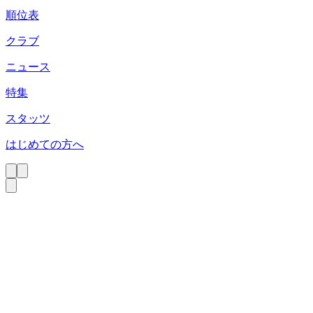
順位表
クラブ
ニュース
特集
スタッツ
はじめての方へ