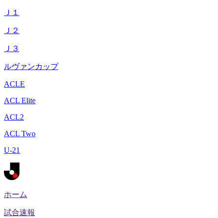
Ｊ１
Ｊ２
Ｊ３
ルヴァンカップ
ACLE
ACL Elite
ACL2
ACL Two
U-21
ホーム
試合速報