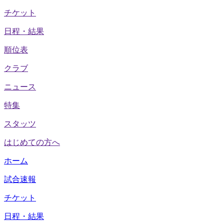
チケット
日程・結果
順位表
クラブ
ニュース
特集
スタッツ
はじめての方へ
ホーム
試合速報
チケット
日程・結果