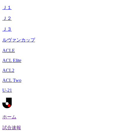
Ｊ１
Ｊ２
Ｊ３
ルヴァンカップ
ACLE
ACL Elite
ACL2
ACL Two
U-21
ホーム
試合速報