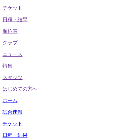
チケット
日程・結果
順位表
クラブ
ニュース
特集
スタッツ
はじめての方へ
ホーム
試合速報
チケット
日程・結果