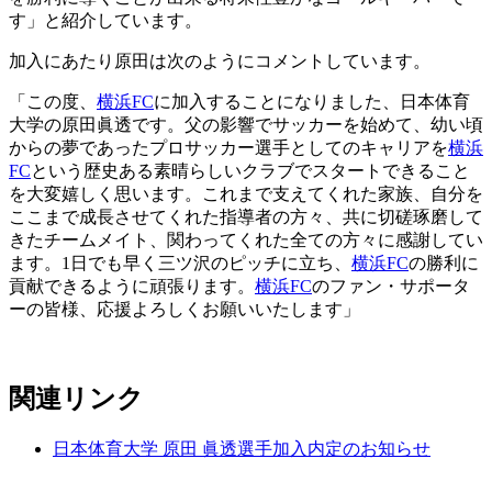
す」と紹介しています。
加入にあたり原田は次のようにコメントしています。
「この度、
横浜FC
に加入することになりました、日本体育
大学の原田眞透です。父の影響でサッカーを始めて、幼い頃
からの夢であったプロサッカー選手としてのキャリアを
横浜
FC
という歴史ある素晴らしいクラブでスタートできること
を大変嬉しく思います。これまで支えてくれた家族、自分を
ここまで成長させてくれた指導者の方々、共に切磋琢磨して
きたチームメイト、関わってくれた全ての方々に感謝してい
ます。1日でも早く三ツ沢のピッチに立ち、
横浜FC
の勝利に
貢献できるように頑張ります。
横浜FC
のファン・サポータ
ーの皆様、応援よろしくお願いいたします」
関連リンク
日本体育大学 原田 眞透選手加入内定のお知らせ