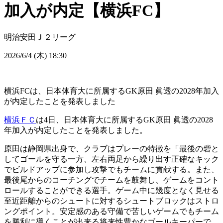
加入が内定【横浜FC】
明治安田Ｊ２リーグ
2026/6/4 (木) 18:30
横浜FCは、日本体育大に所属するGK原田 眞透の2028年加入
が内定したことを発表しました
横浜ＦＣ
は4日、日本体育大に所属するGK原田 眞透の2028
年加入が内定したことを発表しました。
原田は静岡県出身で、クラブはプレーの特徴を「最後の砦と
してゴールを守る一方、左右両足から繰り出す正確なキック
でビルドアップに参加し攻撃でもチームに貢献する。また、
最後尾からのコーチングでチームを鼓舞し、ゲームをコント
ロールすることができる選手。ゲーム中に幾度となく見せる
至近距離からのシュートに対するシュートブロックはストロ
ングポイント。安定感のある守備で苦しいゲームでもチーム
を勝利に導くことが出来る将来性豊かなゴールキーパーで