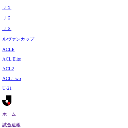
Ｊ１
Ｊ２
Ｊ３
ルヴァンカップ
ACLE
ACL Elite
ACL2
ACL Two
U-21
ホーム
試合速報