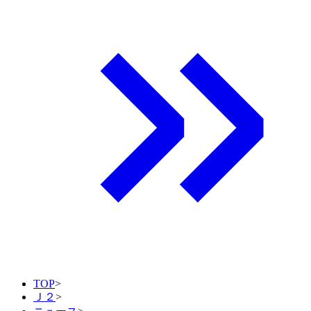
TOP
>
Ｊ２
>