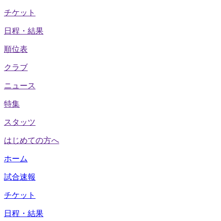
チケット
日程・結果
順位表
クラブ
ニュース
特集
スタッツ
はじめての方へ
ホーム
試合速報
チケット
日程・結果