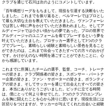
クラブを通じて石川は次のようにコメントしています。
「百年構想リーグをもちまして、現役を引退する決断をいた
しました。これまでを振り返ると、ベルマーレではプロとし
て最も大切な土台を教えていただきました。ヴァンフォーレ
では苦しい時に声をかけていただき救われました。そしてア
ルディージャでは小さい頃からの夢であった、プロの世界で
アルディージャのユニフォームを着てプレーするという夢を
叶えていただきました。プロサッカー選手として3つのクラ
ブでプレーし、素晴らしい経験と素晴らしい景色を見ること
ができたのは、これまで出会ってきたすべての方々のおかげ
です。かけがえのない時間を過ごすことができたことに、心
から感謝しています。
これまでに所属したチームの選手、監督、コーチ、トレーナ
ーの皆さま、クラブ関係者の皆さま、スポンサー・パートナ
ー企業の皆さま、ファン・サポーターの皆さま、ボランティ
アの皆さま、そしてサッカーを通じて出会えたすべての皆さ
ま、本当にありがとうございました。ピッチに立てる時間
は、僕にとって何より幸せでした。3つのクラブのエンブレ
ムを胸に闘えたことを心から誇りに思います。現役生活には
区切りをつけますが、サッカーが与えてくれた出会いと経験