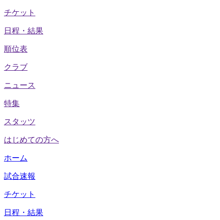
チケット
日程・結果
順位表
クラブ
ニュース
特集
スタッツ
はじめての方へ
ホーム
試合速報
チケット
日程・結果