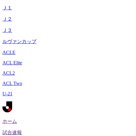
Ｊ１
Ｊ２
Ｊ３
ルヴァンカップ
ACLE
ACL Elite
ACL2
ACL Two
U-21
ホーム
試合速報