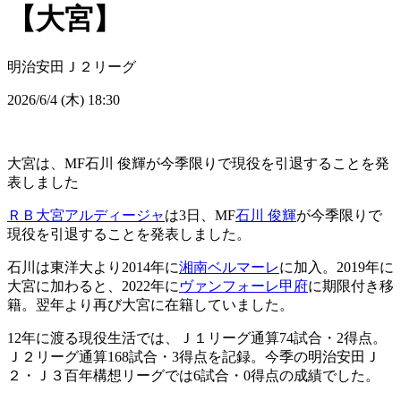
【大宮】
明治安田Ｊ２リーグ
2026/6/4 (木) 18:30
大宮は、MF石川 俊輝が今季限りで現役を引退することを発
表しました
ＲＢ大宮アルディージャ
は3日、MF
石川 俊輝
が今季限りで
現役を引退することを発表しました。
石川は東洋大より2014年に
湘南ベルマーレ
に加入。2019年に
大宮に加わると、2022年に
ヴァンフォーレ甲府
に期限付き移
籍。翌年より再び大宮に在籍していました。
12年に渡る現役生活では、Ｊ１リーグ通算74試合・2得点。
Ｊ２リーグ通算168試合・3得点を記録。今季の明治安田Ｊ
２・Ｊ３百年構想リーグでは6試合・0得点の成績でした。