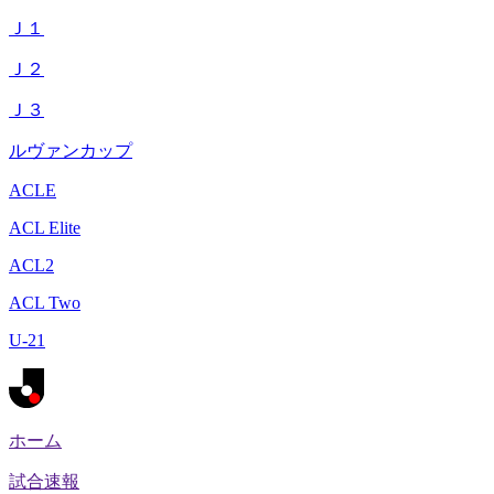
Ｊ１
Ｊ２
Ｊ３
ルヴァンカップ
ACLE
ACL Elite
ACL2
ACL Two
U-21
ホーム
試合速報