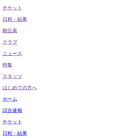
チケット
日程・結果
順位表
クラブ
ニュース
特集
スタッツ
はじめての方へ
ホーム
試合速報
チケット
日程・結果