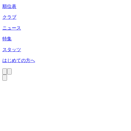
順位表
クラブ
ニュース
特集
スタッツ
はじめての方へ