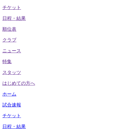
チケット
日程・結果
順位表
クラブ
ニュース
特集
スタッツ
はじめての方へ
ホーム
試合速報
チケット
日程・結果