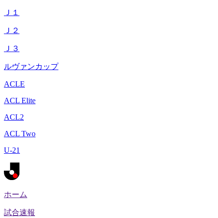
Ｊ１
Ｊ２
Ｊ３
ルヴァンカップ
ACLE
ACL Elite
ACL2
ACL Two
U-21
ホーム
試合速報