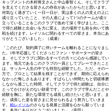
キップメントの木村将文さんと中山泰智くん、そしてクラブ
を支えてくださる皆さんの存在があったからだと思います。
何気なく過ぎていく一日一日が、実は多くの人の支えの上に
成り立っていたこと、その人達によって1つのチームが成り
立っていることをこのクラブで改めて深く学びました。ここ
で得た経験と出会いを力に変え、次の場所でも前を向いて挑
戦を続けます。レイソルに関わるすべての皆さま、本当にあ
りがとうございました」（成瀬）
「このたび、契約満了に伴いチームを離れることになりまし
た。1年半応援してくださったファン・サポーターの皆さ
ま、そしてクラブに関わるすべての方々に心から感謝してい
ます。地元であるこのクラブの一員としてプレーできたこと
は、サッカー人生の中でも特別な経験でした。ただ、その一
方で、プロとして結果を残すことができず、期待に応えられ
なかった悔しさもあります。すばらしい仲間たちと切磋琢磨
しながら過ごした時間、そしてクラブで得た経験は、自分に
とってかけがえのない財産です。このクラブで学んだことや
経験を胸に、新たな環境でも成長し続けたいと思います。ま
た、成長した姿を皆さまに見せられるよう努力していきま
す。
柏レイソル
のさらなる発展と活躍を心から願っていま
す。本当にありがとうございました」（坂田）