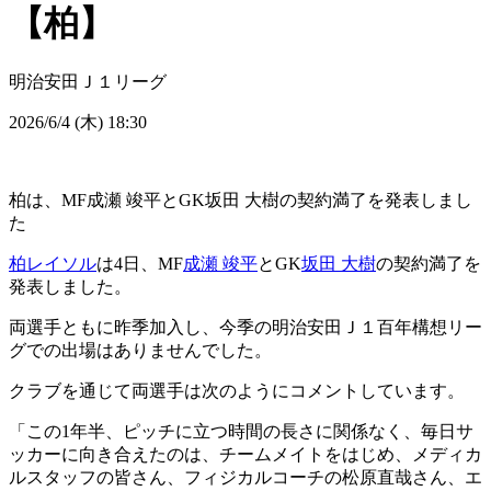
【柏】
明治安田Ｊ１リーグ
2026/6/4 (木) 18:30
柏は、MF成瀬 竣平とGK坂田 大樹の契約満了を発表しまし
た
柏レイソル
は4日、MF
成瀬 竣平
とGK
坂田 大樹
の契約満了を
発表しました。
両選手ともに昨季加入し、今季の明治安田Ｊ１百年構想リー
グでの出場はありませんでした。
クラブを通じて両選手は次のようにコメントしています。
「この1年半、ピッチに立つ時間の長さに関係なく、毎日サ
ッカーに向き合えたのは、チームメイトをはじめ、メディカ
ルスタッフの皆さん、フィジカルコーチの松原直哉さん、エ