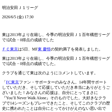
明治安田Ｊ１リーグ
2026/6/5 (金) 17:30
東は2013年より在籍し、今季の明治安田Ｊ１百年構想リーグ
で1試合・0得点の成績でした
ＦＣ東京
は5日、MF
東 慶悟
の契約満了を発表しました。
東は2013年より在籍し、今季の明治安田Ｊ１百年構想リーグ
で1試合・0得点の成績でした。
クラブを通じて東は次のようにコメントしています。
「
FC東京
ファン・サポーターのみなさん。14年間サポート
していただき、そして応援していただき本当にありがとうご
ざいました！みなさんの応援は、自分にとってまさに
『You’ll Never Walk Alone』そのものでした。大好きなクラ
ブで14シーズンもプレーできたこと、そしてこのクラブの歴
史に携われたことは自分にとってかけがえのない思い出で