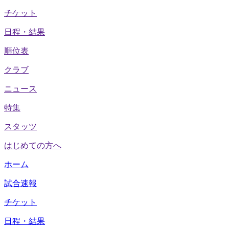
チケット
日程・結果
順位表
クラブ
ニュース
特集
スタッツ
はじめての方へ
ホーム
試合速報
チケット
日程・結果