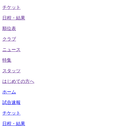
チケット
日程・結果
順位表
クラブ
ニュース
特集
スタッツ
はじめての方へ
ホーム
試合速報
チケット
日程・結果