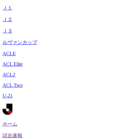
Ｊ１
Ｊ２
Ｊ３
ルヴァンカップ
ACLE
ACL Elite
ACL2
ACL Two
U-21
ホーム
試合速報