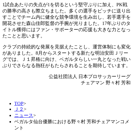
1試合あたりの失点が1を切るという堅守ぶりに加え、PK戦
の勝率の高さも際立ちました。多くの選手をピッチに送り出
すことでチーム内に健全な競争環境を生み出し、若手選手を
開花させた森山佳郎監督の手腕が光りました。17年ぶりのタ
イトル獲得にはファン・サポーターの応援も大きな力となっ
たことと思います。
クラブの持続的な発展を見据えたことし、運営体制にも変化
がありました。8月からスタートする新たな明治安田Ｊリー
グでは、Ｊ１昇格に向け、ベガルタらしい一丸となった戦い
ぶりでさらなる熱狂がもたらされることを期待しています。
公益社団法人 日本プロサッカーリーグ
チェアマン 野々村 芳和
TOP
>
Ｊ２
>
ニュース
>
ベガルタ仙台優勝における野々村 芳和チェアマンコメ
ント