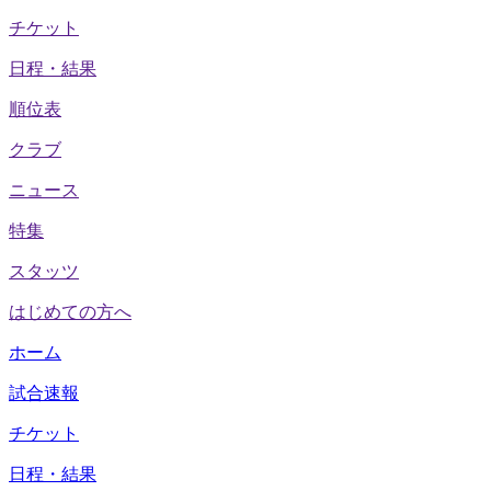
チケット
日程・結果
順位表
クラブ
ニュース
特集
スタッツ
はじめての方へ
ホーム
試合速報
チケット
日程・結果