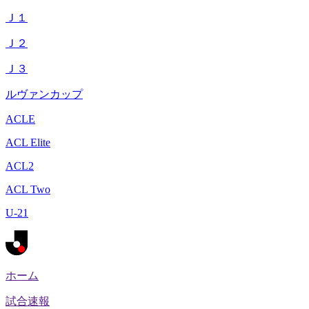
Ｊ１
Ｊ２
Ｊ３
ルヴァンカップ
ACLE
ACL Elite
ACL2
ACL Two
U-21
ホーム
試合速報