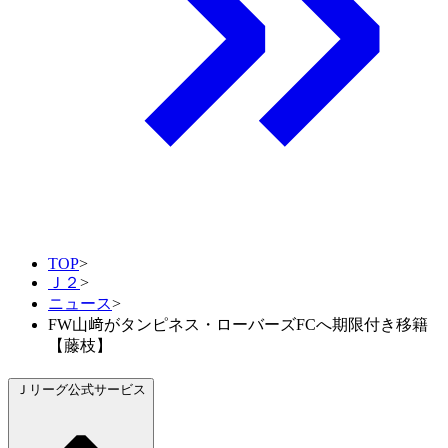
TOP
>
Ｊ２
>
ニュース
>
FW山﨑がタンピネス・ローバーズFCへ期限付き移籍
【藤枝】
Ｊリーグ公式サービス