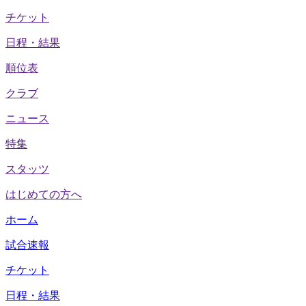
チケット
日程・結果
順位表
クラブ
ニュース
特集
スタッツ
はじめての方へ
ホーム
試合速報
チケット
日程・結果