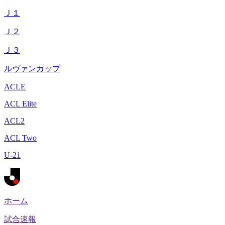
Ｊ１
Ｊ２
Ｊ３
ルヴァンカップ
ACLE
ACL Elite
ACL2
ACL Two
U-21
ホーム
試合速報