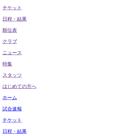
チケット
日程・結果
順位表
クラブ
ニュース
特集
スタッツ
はじめての方へ
ホーム
試合速報
チケット
日程・結果