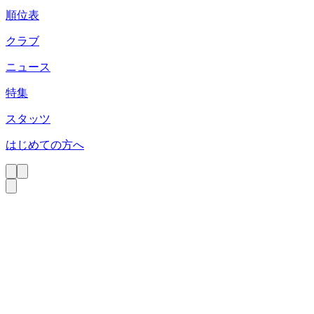
順位表
クラブ
ニュース
特集
スタッツ
はじめての方へ