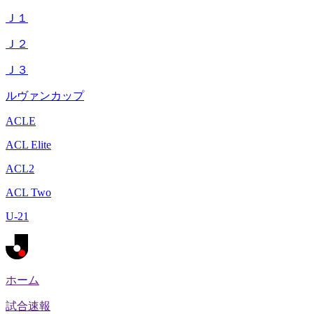
Ｊ１
Ｊ２
Ｊ３
ルヴァンカップ
ACLE
ACL Elite
ACL2
ACL Two
U-21
ホーム
試合速報