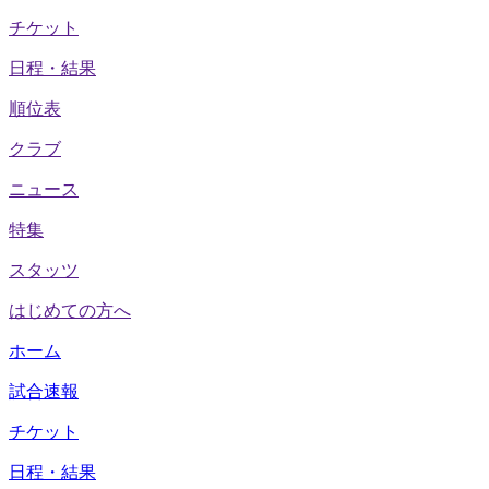
チケット
日程・結果
順位表
クラブ
ニュース
特集
スタッツ
はじめての方へ
ホーム
試合速報
チケット
日程・結果