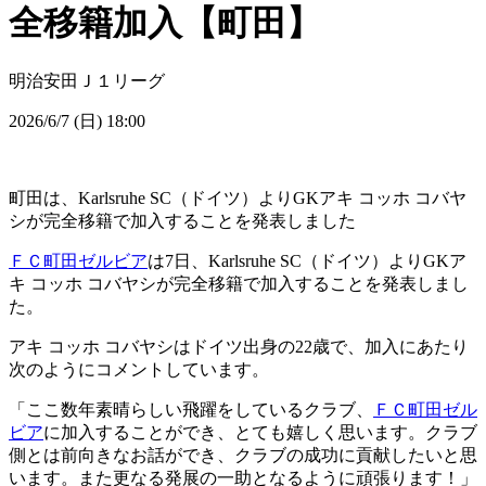
全移籍加入【町田】
明治安田Ｊ１リーグ
2026/6/7 (日) 18:00
町田は、Karlsruhe SC（ドイツ）よりGKアキ コッホ コバヤ
シが完全移籍で加入することを発表しました
ＦＣ町田ゼルビア
は7日、Karlsruhe SC（ドイツ）よりGKア
キ コッホ コバヤシが完全移籍で加入することを発表しまし
た。
アキ コッホ コバヤシはドイツ出身の22歳で、加入にあたり
次のようにコメントしています。
「ここ数年素晴らしい飛躍をしているクラブ、
ＦＣ町田ゼル
ビア
に加入することができ、とても嬉しく思います。クラブ
側とは前向きなお話ができ、クラブの成功に貢献したいと思
います。また更なる発展の一助となるように頑張ります！」