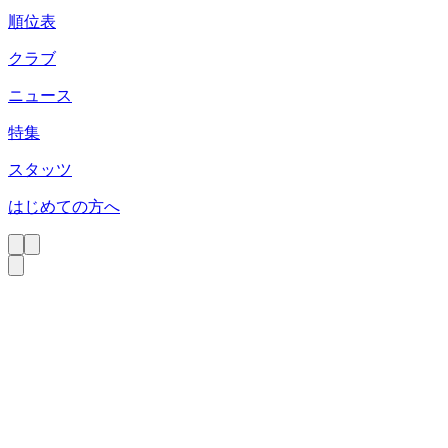
順位表
クラブ
ニュース
特集
スタッツ
はじめての方へ