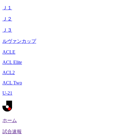
Ｊ１
Ｊ２
Ｊ３
ルヴァンカップ
ACLE
ACL Elite
ACL2
ACL Two
U-21
ホーム
試合速報