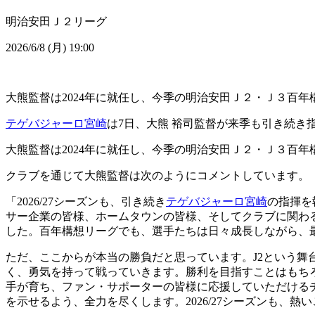
明治安田Ｊ２リーグ
2026/6/8 (月) 19:00
大熊監督は2024年に就任し、今季の明治安田Ｊ２・Ｊ３百年構
テゲバジャーロ宮崎
は7日、大熊 裕司監督が来季も引き続き
大熊監督は2024年に就任し、今季の明治安田Ｊ２・Ｊ３百年構
クラブを通じて大熊監督は次のようにコメントしています。
「2026/27シーズンも、引き続き
テゲバジャーロ宮崎
の指揮を
サー企業の皆様、ホームタウンの皆様、そしてクラブに関わ
した。百年構想リーグでも、選手たちは日々成長しながら、
ただ、ここからが本当の勝負だと思っています。J2という舞
く、勇気を持って戦っていきます。勝利を目指すことはもち
手が育ち、ファン・サポーターの皆様に応援していただける
を示せるよう、全力を尽くします。2026/27シーズンも、