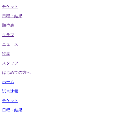
チケット
日程・結果
順位表
クラブ
ニュース
特集
スタッツ
はじめての方へ
ホーム
試合速報
チケット
日程・結果