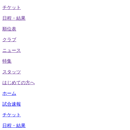
チケット
日程・結果
順位表
クラブ
ニュース
特集
スタッツ
はじめての方へ
ホーム
試合速報
チケット
日程・結果