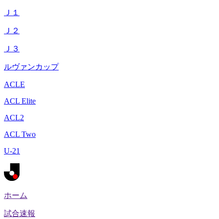
Ｊ１
Ｊ２
Ｊ３
ルヴァンカップ
ACLE
ACL Elite
ACL2
ACL Two
U-21
ホーム
試合速報