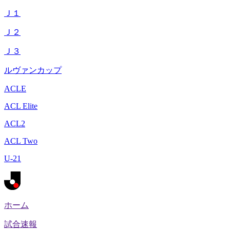
Ｊ１
Ｊ２
Ｊ３
ルヴァンカップ
ACLE
ACL Elite
ACL2
ACL Two
U-21
ホーム
試合速報