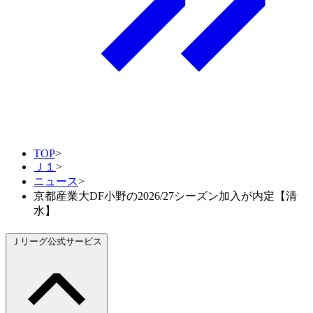
TOP
>
Ｊ１
>
ニュース
>
京都産業大DF小野の2026/27シーズン加入が内定【清
水】
Ｊリーグ公式サービス