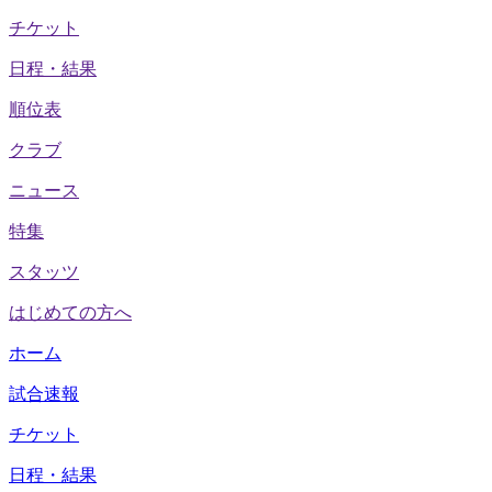
チケット
日程・結果
順位表
クラブ
ニュース
特集
スタッツ
はじめての方へ
ホーム
試合速報
チケット
日程・結果