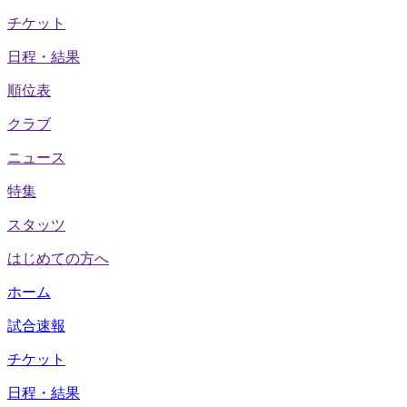
チケット
日程・結果
順位表
クラブ
ニュース
特集
スタッツ
はじめての方へ
ホーム
試合速報
チケット
日程・結果