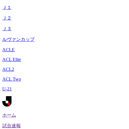
Ｊ１
Ｊ２
Ｊ３
ルヴァンカップ
ACLE
ACL Elite
ACL2
ACL Two
U-21
ホーム
試合速報