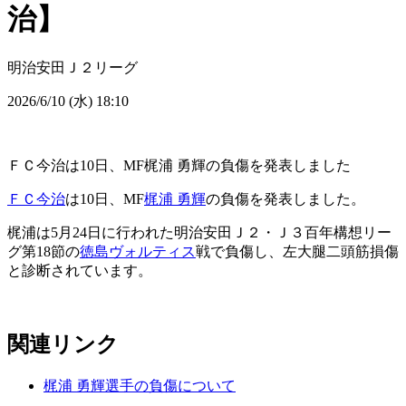
治】
明治安田Ｊ２リーグ
2026/6/10 (水) 18:10
ＦＣ今治は10日、MF梶浦 勇輝の負傷を発表しました
ＦＣ今治
は10日、MF
梶浦 勇輝
の負傷を発表しました。
梶浦は5月24日に行われた明治安田Ｊ２・Ｊ３百年構想リー
グ第18節の
徳島ヴォルティス
戦で負傷し、左大腿二頭筋損傷
と診断されています。
関連リンク
梶浦 勇輝選手の負傷について