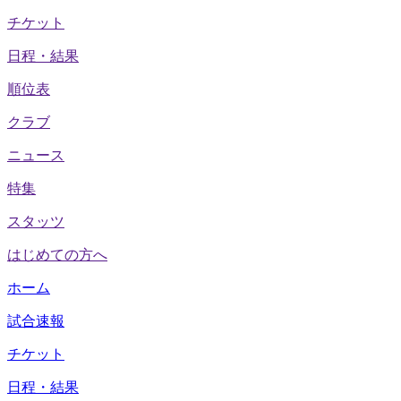
チケット
日程・結果
順位表
クラブ
ニュース
特集
スタッツ
はじめての方へ
ホーム
試合速報
チケット
日程・結果