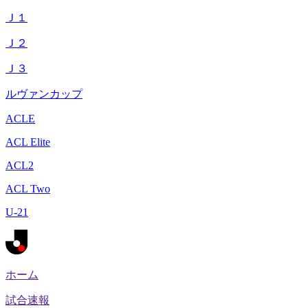
Ｊ１
Ｊ２
Ｊ３
ルヴァンカップ
ACLE
ACL Elite
ACL2
ACL Two
U-21
ホーム
試合速報