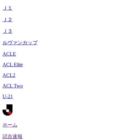
Ｊ１
Ｊ２
Ｊ３
ルヴァンカップ
ACLE
ACL Elite
ACL2
ACL Two
U-21
ホーム
試合速報