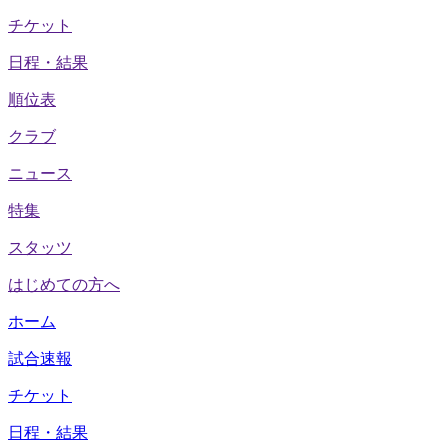
チケット
日程・結果
順位表
クラブ
ニュース
特集
スタッツ
はじめての方へ
ホーム
試合速報
チケット
日程・結果