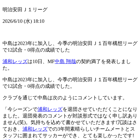
明治安田Ｊ１リーグ
2026/6/10 (水) 18:10
中島は2023年に加入し、今季の明治安田Ｊ１百年構想リーグ
で12試合・0得点の成績でした
浦和レッズ
は10日、MF
中島 翔哉
の契約満了を発表しまし
た。
中島は2023年に加入し、今季の明治安田Ｊ１百年構想リーグ
で12試合・0得点の成績でした。
クラブを通じて中島は次のようにコメントしています。
「今シーズンで
浦和レッズ
を退団させていただくことになり
ました。退団発表のコメントが対談形式ではなく申し訳あり
ません(笑)。気持ちを込めて書かせていただきます!冗談はさ
ておき、
浦和レッズ
での3年間素晴らしいチームメートとス
タッフに囲まれてサッカーができ、とても楽しかったです!