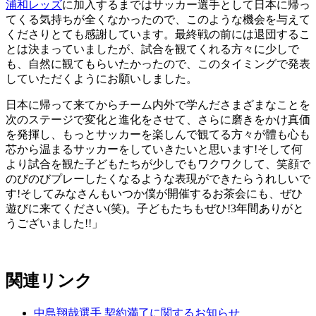
浦和レッズ
に加入するまではサッカー選手として日本に帰っ
てくる気持ちが全くなかったので、このような機会を与えて
くださりとても感謝しています。最終戦の前には退団するこ
とは決まっていましたが、試合を観てくれる方々に少しで
も、自然に観てもらいたかったので、このタイミングで発表
していただくようにお願いしました。
日本に帰って来てからチーム内外で学んださまざまなことを
次のステージで変化と進化をさせて、さらに磨きをかけ真価
を発揮し、もっとサッカーを楽しんで観てる方々が體も心も
芯から温まるサッカーをしていきたいと思います!そして何
より試合を観た子どもたちが少しでもワクワクして、笑顔で
のびのびプレーしたくなるような表現ができたらうれしいで
す!そしてみなさんもいつか僕が開催するお茶会にも、ぜひ
遊びに来てください(笑)。子どもたちもぜひ!3年間ありがと
うございました!!」
関連リンク
中島翔哉選手 契約満了に関するお知らせ