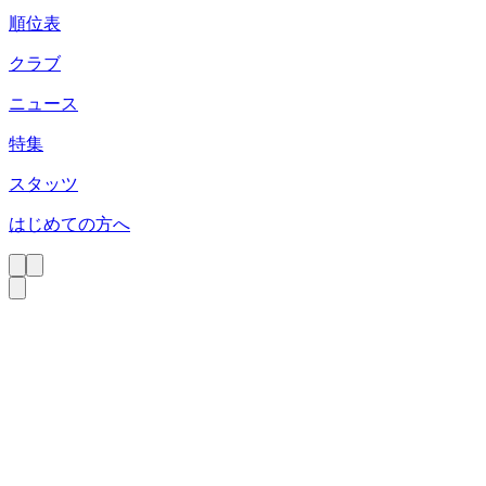
順位表
クラブ
ニュース
特集
スタッツ
はじめての方へ