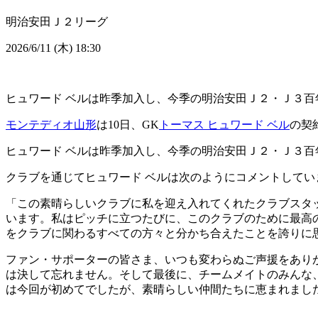
明治安田Ｊ２リーグ
2026/6/11 (木) 18:30
ヒュワード ベルは昨季加入し、今季の明治安田Ｊ２・Ｊ３百
モンテディオ山形
は10日、GK
トーマス ヒュワード ベル
の契
ヒュワード ベルは昨季加入し、今季の明治安田Ｊ２・Ｊ３百
クラブを通じてヒュワード ベルは次のようにコメントしてい
「この素晴らしいクラブに私を迎え入れてくれたクラブスタ
います。私はピッチに立つたびに、このクラブのために最高
をクラブに関わるすべての方々と分かち合えたことを誇りに
ファン・サポーターの皆さま、いつも変わらぬご声援をあり
は決して忘れません。そして最後に、チームメイトのみんな
は今回が初めてでしたが、素晴らしい仲間たちに恵まれまし