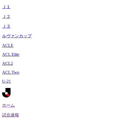
Ｊ１
Ｊ２
Ｊ３
ルヴァンカップ
ACLE
ACL Elite
ACL2
ACL Two
U-21
ホーム
試合速報