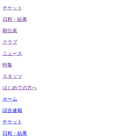
チケット
日程・結果
順位表
クラブ
ニュース
特集
スタッツ
はじめての方へ
ホーム
試合速報
チケット
日程・結果