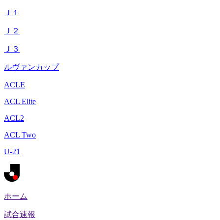
Ｊ１
Ｊ２
Ｊ３
ルヴァンカップ
ACLE
ACL Elite
ACL2
ACL Two
U-21
ホーム
試合速報