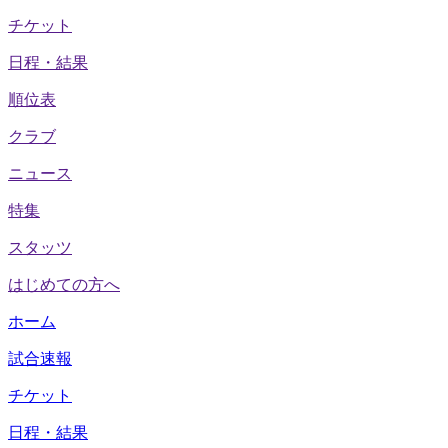
チケット
日程・結果
順位表
クラブ
ニュース
特集
スタッツ
はじめての方へ
ホーム
試合速報
チケット
日程・結果