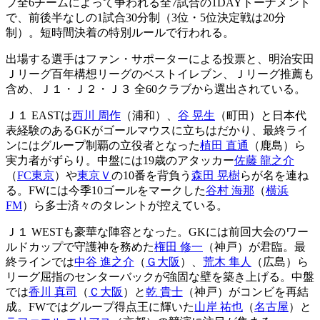
プ全6チームによって争われる全7試合の1DAYトーナメント
で、前後半なしの1試合30分制（3位・5位決定戦は20分
制）。短時間決着の特別ルールで行われる。
出場する選手はファン・サポーターによる投票と、明治安田
Ｊリーグ百年構想リーグのベストイレブン、Ｊリーグ推薦も
含め、Ｊ１・Ｊ２・Ｊ３ 全60クラブから選出されている。
Ｊ１ EASTは
西川 周作
（浦和）、
谷 晃生
（町田）と日本代
表経験のあるGKがゴールマウスに立ちはだかり、最終ライ
ンにはグループ制覇の立役者となった
植田 直通
（鹿島）ら
実力者がずらり。中盤には19歳のアタッカー
佐藤 龍之介
（
FC東京
）や
東京Ｖ
の10番を背負う
森田 晃樹
らが名を連ね
る。FWには今季10ゴールをマークした
谷村 海那
（
横浜
FM
）ら多士済々のタレントが控えている。
Ｊ１ WESTも豪華な陣容となった。GKには前回大会のワー
ルドカップで守護神を務めた
権田 修一
（神戸）が君臨。最
終ラインでは
中谷 進之介
（
Ｇ大阪
）、
荒木 隼人
（広島）ら
リーグ屈指のセンターバックが強固な壁を築き上げる。中盤
では
香川 真司
（
Ｃ大阪
）と
乾 貴士
（神戸）がコンビを再結
成。FWではグループ得点王に輝いた
山岸 祐也
（
名古屋
）と