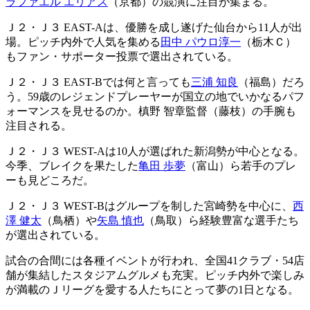
ラファエル エリアス
（京都）の競演に注目が集まる。
Ｊ２・Ｊ３ EAST-Aは、優勝を成し遂げた仙台から11人が出
場。ピッチ内外で人気を集める
田中 パウロ淳一
（栃木Ｃ）
もファン・サポーター投票で選出されている。
Ｊ２・Ｊ３ EAST-Bでは何と言っても
三浦 知良
（福島）だろ
う。59歳のレジェンドプレーヤーが国立の地でいかなるパフ
ォーマンスを見せるのか。槙野 智章監督（藤枝）の手腕も
注目される。
Ｊ２・Ｊ３ WEST-Aは10人が選ばれた新潟勢が中心となる。
今季、ブレイクを果たした
亀田 歩夢
（富山）ら若手のプレ
ーも見どころだ。
Ｊ２・Ｊ３ WEST-Bはグループを制した宮崎勢を中心に、
西
澤 健太
（鳥栖）や
矢島 慎也
（鳥取）ら経験豊富な選手たち
が選出されている。
試合の合間には各種イベントが行われ、全国41クラブ・54店
舗が集結したスタジアムグルメも充実。ピッチ内外で楽しみ
が満載のＪリーグを愛する人たちにとって夢の1日となる。