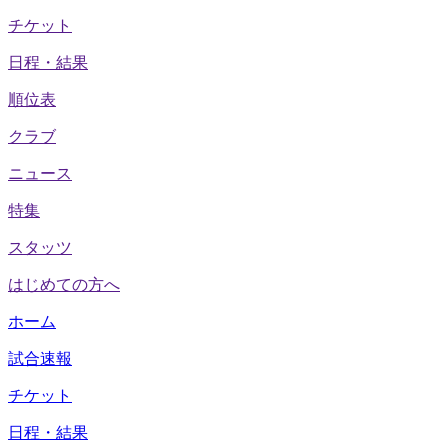
チケット
日程・結果
順位表
クラブ
ニュース
特集
スタッツ
はじめての方へ
ホーム
試合速報
チケット
日程・結果