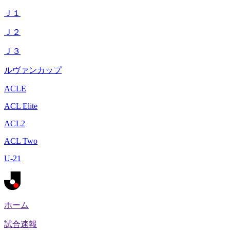
Ｊ１
Ｊ２
Ｊ３
ルヴァンカップ
ACLE
ACL Elite
ACL2
ACL Two
U-21
ホーム
試合速報