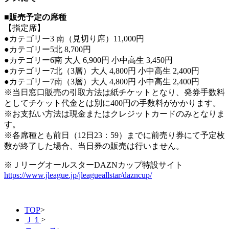
■販売予定の席種
【指定席】
●カテゴリー3 南（見切り席）11,000円
●カテゴリー5北 8,700円
●カテゴリー6南 大人 6,900円 小中高生 3,450円
●カテゴリー7北（3層）大人 4,800円 小中高生 2,400円
●カテゴリー7南（3層）大人 4,800円 小中高生 2,400円
※当日窓口販売の引取方法は紙チケットとなり、発券手数料
としてチケット代金とは別に400円の手数料がかかります。
※お支払い方法は現金またはクレジットカードのみとなりま
す。
※各席種とも前日（12日23：59）までに前売り券にて予定枚
数が終了した場合、当日券の販売は行いません。
※ＪリーグオールスターDAZNカップ特設サイト
https://www.jleague.jp/jleagueallstar/dazncup/
TOP
>
Ｊ１
>