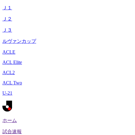
Ｊ１
Ｊ２
Ｊ３
ルヴァンカップ
ACLE
ACL Elite
ACL2
ACL Two
U-21
ホーム
試合速報