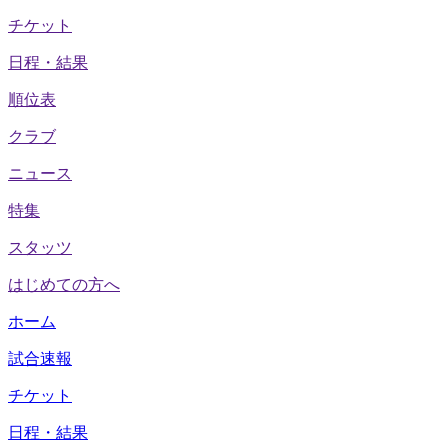
チケット
日程・結果
順位表
クラブ
ニュース
特集
スタッツ
はじめての方へ
ホーム
試合速報
チケット
日程・結果