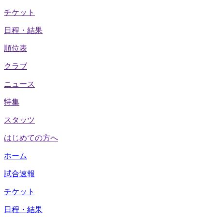
チケット
日程・結果
順位表
クラブ
ニュース
特集
スタッツ
はじめての方へ
ホーム
試合速報
チケット
日程・結果