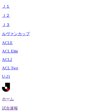
Ｊ１
Ｊ２
Ｊ３
ルヴァンカップ
ACLE
ACL Elite
ACL2
ACL Two
U-21
ホーム
試合速報