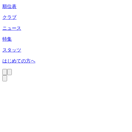
順位表
クラブ
ニュース
特集
スタッツ
はじめての方へ