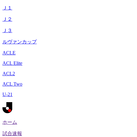
Ｊ１
Ｊ２
Ｊ３
ルヴァンカップ
ACLE
ACL Elite
ACL2
ACL Two
U-21
ホーム
試合速報