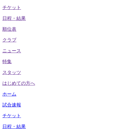
チケット
日程・結果
順位表
クラブ
ニュース
特集
スタッツ
はじめての方へ
ホーム
試合速報
チケット
日程・結果