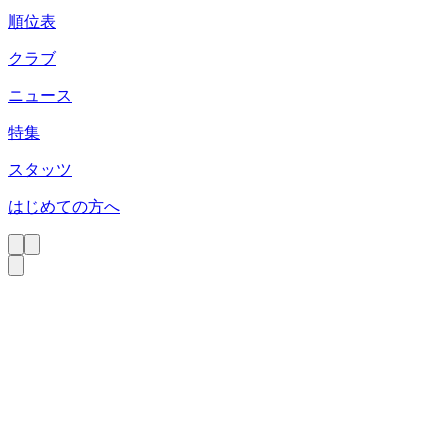
順位表
クラブ
ニュース
特集
スタッツ
はじめての方へ