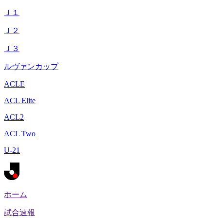
Ｊ１
Ｊ２
Ｊ３
ルヴァンカップ
ACLE
ACL Elite
ACL2
ACL Two
U-21
ホーム
試合速報