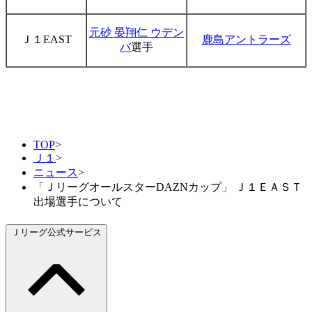
元砂 晏翔仁 ウデン
Ｊ１EAST
鹿島アントラーズ
バ
選手
TOP
>
Ｊ１
>
ニュース
>
「ＪリーグオールスターDAZNカップ」 Ｊ１ＥＡＳＴ
出場選手について
Ｊリーグ公式サービス