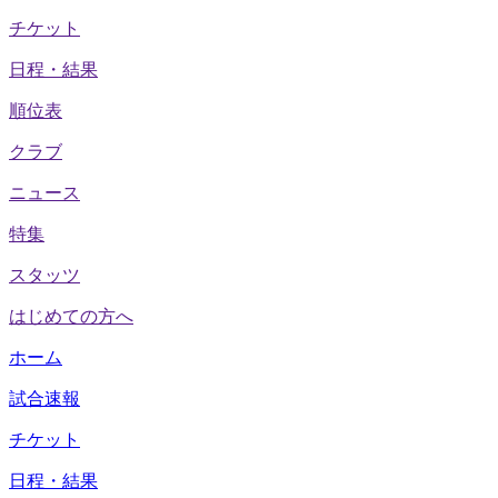
チケット
日程・結果
順位表
クラブ
ニュース
特集
スタッツ
はじめての方へ
ホーム
試合速報
チケット
日程・結果