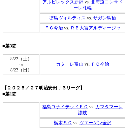
アルビレックス新潟
vs.
北海道コンサド
ーレ札幌
徳島ヴォルティス
vs.
サガン鳥栖
ＦＣ今治
vs.
ＲＢ大宮アルディージャ
■第3節
8/22（土）
カターレ富山
vs.
ＦＣ今治
or
8/23（日）
【２０２６／２７明治安田Ｊ３リーグ】
■第1節
福島ユナイテッドＦＣ
vs.
カマタマーレ
讃岐
栃木ＳＣ
vs.
ツエーゲン金沢