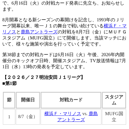
で、6月16日（火）の対戦カード発表に先立ち、お知らせし
ます。
8月開幕となる新シーズンの幕開けを記念し、1993年のＪリ
ーグ開幕以来、唯一Ｊ１の舞台で戦い続けている
横浜Ｆ・マ
リノス
と
鹿島アントラーズ
の対戦を8月7日（金）にＭＵＦＧ
スタジアム（MUFG国立）にて開催します。当該マッチにお
いて、様々な施策や演出を行っていく予定です。
第38節までの対戦カードは6月16日（火）午後、2026年内開
催分のキックオフ日時、開催スタジアム、TV放送情報は7月
1日（水）13時の発表を予定しています。
【２０２６／２７明治安田Ｊ１リーグ】
■第1節
スタジア
節
開催日
対戦カード
ム
横浜Ｆ・マリノス
vs.
鹿島
MUFG国
8/7（金）
1
アントラーズ
立