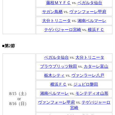
藤枝ＭＹＦＣ
vs.
ベガルタ仙台
サガン鳥栖
vs.
ヴァンフォーレ甲府
大分トリニータ
vs.
湘南ベルマーレ
テゲバジャーロ宮崎
vs.
横浜ＦＣ
■第2節
ベガルタ仙台
vs.
大分トリニータ
ブラウブリッツ秋田
vs.
カターレ富山
栃木シティ
vs.
ヴァンラーレ八戸
横浜ＦＣ
vs.
ジュビロ磐田
湘南ベルマーレ
vs.
モンテディオ山形
8/15（土）
or
ヴァンフォーレ甲府
vs.
テゲバジャーロ
8/16（日）
宮崎