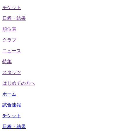
チケット
日程・結果
順位表
クラブ
ニュース
特集
スタッツ
はじめての方へ
ホーム
試合速報
チケット
日程・結果