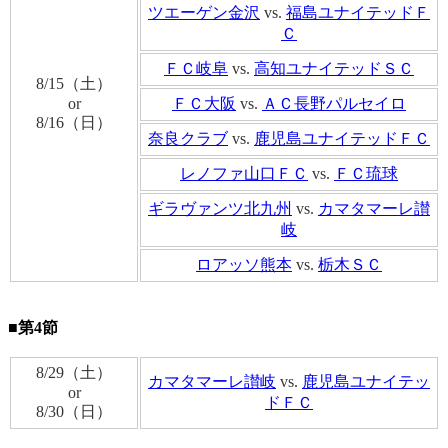
ツエーゲン金沢
vs.
福島ユナイテッドＦ
Ｃ
ＦＣ岐阜
vs.
高知ユナイテッドＳＣ
8/15（土）
or
ＦＣ大阪
vs.
ＡＣ長野パルセイロ
8/16（日）
奈良クラブ
vs.
鹿児島ユナイテッドＦＣ
レノファ山口ＦＣ
vs.
ＦＣ琉球
ギラヴァンツ北九州
vs.
カマタマーレ讃
岐
ロアッソ熊本
vs.
栃木ＳＣ
■第4節
8/29（土）
カマタマーレ讃岐
vs.
鹿児島ユナイテッ
or
ドＦＣ
8/30（日）