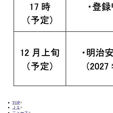
TOP
>
Ｊ１
>
ニュース
>