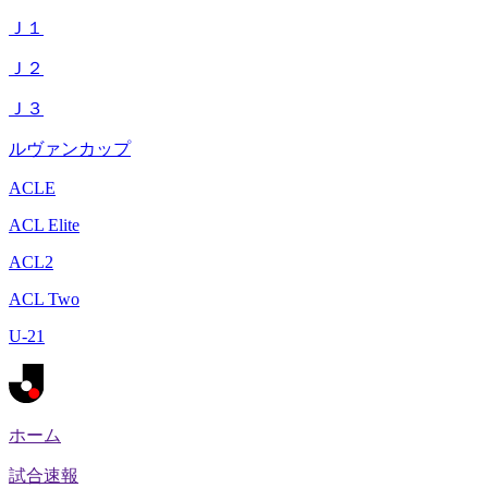
Ｊ１
Ｊ２
Ｊ３
ルヴァンカップ
ACLE
ACL Elite
ACL2
ACL Two
U-21
ホーム
試合速報