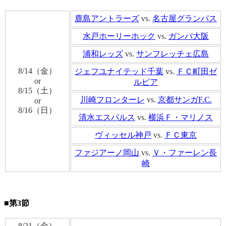
鹿島アントラーズ
vs.
名古屋グランパス
水戸ホーリーホック
vs.
ガンバ大阪
浦和レッズ
vs.
サンフレッチェ広島
8/14（金）
ジェフユナイテッド千葉
vs.
ＦＣ町田ゼ
or
ルビア
8/15（土）
川崎フロンターレ
vs.
京都サンガF.C.
or
8/16（日）
清水エスパルス
vs.
横浜Ｆ・マリノス
ヴィッセル神戸
vs.
ＦＣ東京
ファジアーノ岡山
vs.
Ｖ・ファーレン長
崎
■第3節
8/21（金）