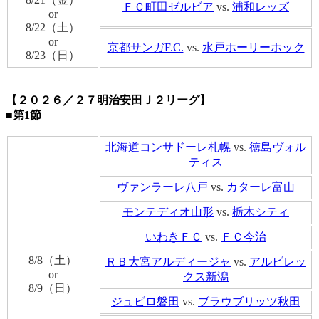
ＦＣ町田ゼルビア
vs.
浦和レッズ
or
8/22（土）
or
京都サンガF.C.
vs.
水戸ホーリーホック
8/23（日）
【２０２６／２７明治安田Ｊ２リーグ】
■第1節
北海道コンサドーレ札幌
vs.
徳島ヴォル
ティス
ヴァンラーレ八戸
vs.
カターレ富山
モンテディオ山形
vs.
栃木シティ
いわきＦＣ
vs.
ＦＣ今治
8/8（土）
ＲＢ大宮アルディージャ
vs.
アルビレッ
or
クス新潟
8/9（日）
ジュビロ磐田
vs.
ブラウブリッツ秋田