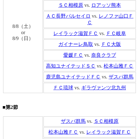
ＳＣ相模原
vs.
ロアッソ熊本
ＡＣ長野パルセイロ
vs.
レノファ山口Ｆ
Ｃ
8/8（土）
or
レイラック滋賀ＦＣ
vs.
ＦＣ岐阜
8/9（日）
ガイナーレ鳥取
vs.
ＦＣ大阪
愛媛ＦＣ
vs.
奈良クラブ
高知ユナイテッドＳＣ
vs.
松本山雅ＦＣ
鹿児島ユナイテッドＦＣ
vs.
ザスパ群馬
ＦＣ琉球
vs.
ギラヴァンツ北九州
■第2節
ザスパ群馬
vs.
ＳＣ相模原
松本山雅ＦＣ
vs.
レイラック滋賀ＦＣ