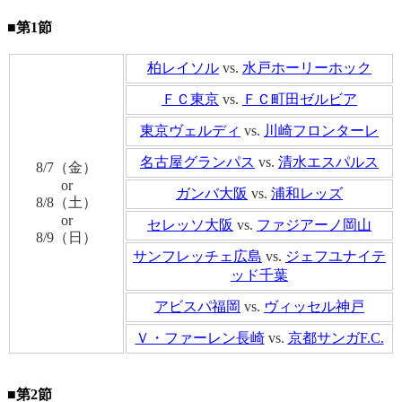
■第1節
柏レイソル
vs.
水戸ホーリーホック
ＦＣ東京
vs.
ＦＣ町田ゼルビア
東京ヴェルディ
vs.
川崎フロンターレ
名古屋グランパス
vs.
清水エスパルス
8/7（金）
or
ガンバ大阪
vs.
浦和レッズ
8/8（土）
or
セレッソ大阪
vs.
ファジアーノ岡山
8/9（日）
サンフレッチェ広島
vs.
ジェフユナイテ
ッド千葉
アビスパ福岡
vs.
ヴィッセル神戸
Ｖ・ファーレン長崎
vs.
京都サンガF.C.
■第2節