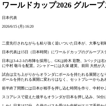
ワールドカップ2026 グループ
日本代表
2026/6/15 (月) 16:20
二度先行されながらも粘り強く追いついた日本が、大事な初
日本代表は15日（日本時間）にワールドカップのグループステ
日本は3-4-2-1の布陣を採用し、GKは鈴木 彩艶、3バック
に中村 敬斗を配置。2シャドーには久保 建英、前田 大然が
試合は立ち上がりからオランダにボールを持たれる展開とな
ボールを持たれる展開に変わりはなく、セットプレーからあ
前半終了間際には日本が相手を押し込む時間を作り、中村や
スコアレスで迎えた後半もオランダが日本を押し込み、50分
しかし日本は57分、久保のパスを受けた中村がエリア手前