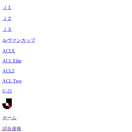
Ｊ１
Ｊ２
Ｊ３
ルヴァンカップ
ACLE
ACL Elite
ACL2
ACL Two
U-21
ホーム
試合速報