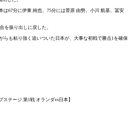
67分に伊東 純也、75分には菅原 由勢、小川 航基、冨安
試合を振り出しに戻した。
ながらも粘り強く追いついた日本が、大事な初戦で勝点1を確保
ステージ 第1戦 オランダvs日本】