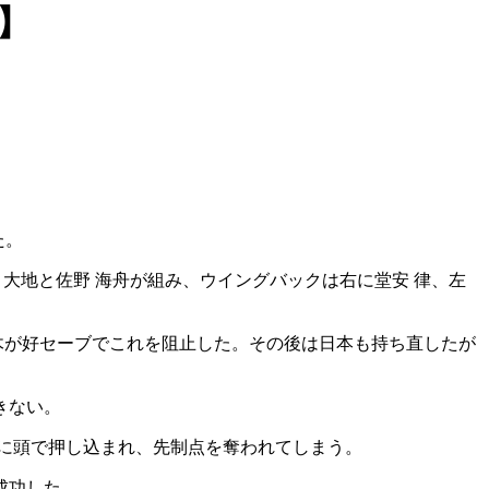
本】
た。
鎌田 大地と佐野 海舟が組み、ウイングバックは右に堂安 律、左
木が好セーブでこれを阻止した。その後は日本も持ち直したが
きない。
クに頭で押し込まれ、先制点を奪われてしまう。
成功した。