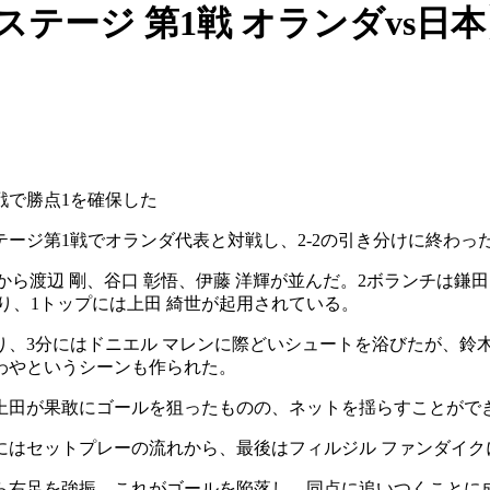
ステージ 第1戦 オランダvs日
戦で勝点1を確保した
ージ第1戦でオランダ代表と対戦し、2-2の引き分けに終わっ
は右から渡辺 剛、谷口 彰悟、伊藤 洋輝が並んだ。2ボランチは
入り、1トップには上田 綺世が起用されている。
り、3分にはドニエル マレンに際どいシュートを浴びたが、鈴
わやというシーンも作られた。
上田が果敢にゴールを狙ったものの、ネットを揺らすことがで
にはセットプレーの流れから、最後はフィルジル ファンダイ
から右足を強振。これがゴールを陥落し、同点に追いつくことに