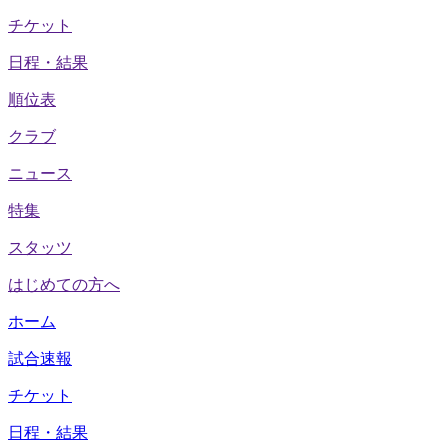
チケット
日程・結果
順位表
クラブ
ニュース
特集
スタッツ
はじめての方へ
ホーム
試合速報
チケット
日程・結果