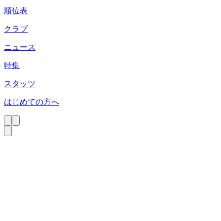
順位表
クラブ
ニュース
特集
スタッツ
はじめての方へ