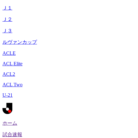
Ｊ１
Ｊ２
Ｊ３
ルヴァンカップ
ACLE
ACL Elite
ACL2
ACL Two
U-21
ホーム
試合速報