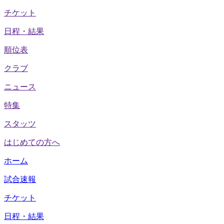
チケット
日程・結果
順位表
クラブ
ニュース
特集
スタッツ
はじめての方へ
ホーム
試合速報
チケット
日程・結果