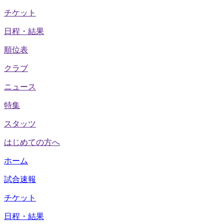
チケット
日程・結果
順位表
クラブ
ニュース
特集
スタッツ
はじめての方へ
ホーム
試合速報
チケット
日程・結果