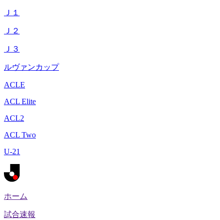
Ｊ１
Ｊ２
Ｊ３
ルヴァンカップ
ACLE
ACL Elite
ACL2
ACL Two
U-21
ホーム
試合速報