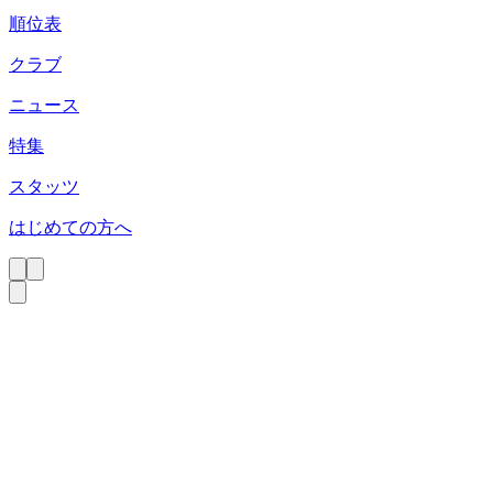
順位表
クラブ
ニュース
特集
スタッツ
はじめての方へ