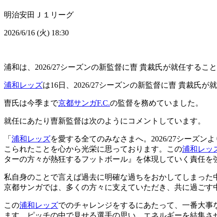
明治安田Ｊ１リーグ
2026/6/16 (火) 18:30
浦和は、2026/27シーズンの新監督に曺 貴裁氏が就任するこ
浦和レッズ
は16日、2026/27シーズンの新監督に曺 貴裁
曺氏は今季まで
京都サンガF.C.
の監督を務めていました。
就任にあたり曺新監督は次のようにコメントしています。
「
浦和レッズ
を愛する全てのみなさまへ。2026/27シーズ
こられたことを心から光栄に思っております。この
浦和レッ
ターの方々が熱狂するフットボール』を体現していく責任を
私自身のことで言えば過去に明確な過ちをおかしてしまった
京都サンガでは、多くの方々に支えていただき、共に過ごす
この
浦和レッズ
でのチャレンジをするにあたって、一番大事
ます。ピッチの中で見せる選手の思い、エネルギーを結集さ