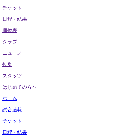
チケット
日程・結果
順位表
クラブ
ニュース
特集
スタッツ
はじめての方へ
ホーム
試合速報
チケット
日程・結果