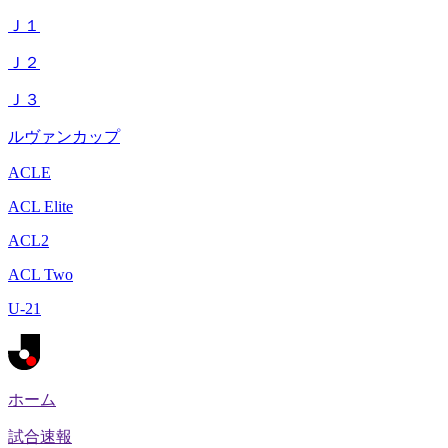
Ｊ１
Ｊ２
Ｊ３
ルヴァンカップ
ACLE
ACL Elite
ACL2
ACL Two
U-21
ホーム
試合速報