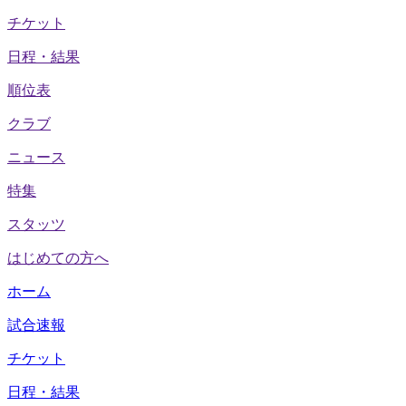
チケット
日程・結果
順位表
クラブ
ニュース
特集
スタッツ
はじめての方へ
ホーム
試合速報
チケット
日程・結果