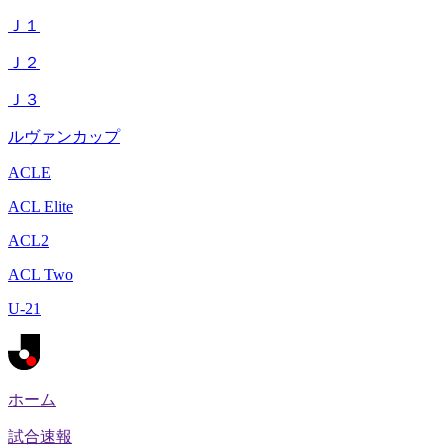
Ｊ１
Ｊ２
Ｊ３
ルヴァンカップ
ACLE
ACL Elite
ACL2
ACL Two
U-21
ホーム
試合速報