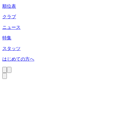
順位表
クラブ
ニュース
特集
スタッツ
はじめての方へ