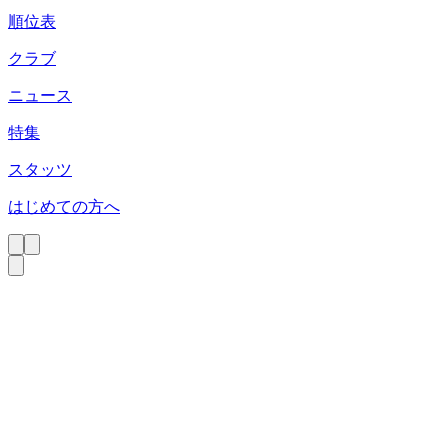
順位表
クラブ
ニュース
特集
スタッツ
はじめての方へ