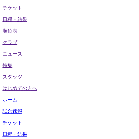
チケット
日程・結果
順位表
クラブ
ニュース
特集
スタッツ
はじめての方へ
ホーム
試合速報
チケット
日程・結果