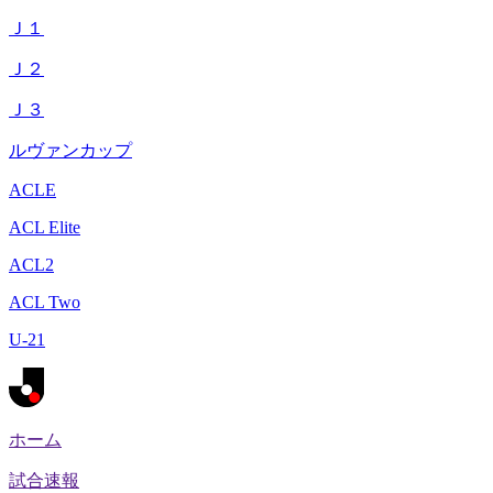
Ｊ１
Ｊ２
Ｊ３
ルヴァンカップ
ACLE
ACL Elite
ACL2
ACL Two
U-21
ホーム
試合速報