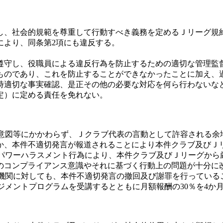
し、社会的規範を尊重して行動すべき義務を定めるＪリーグ規約
により、同条第2項にも違反する。
遵守し、役職員による違反行為を防止するための適切な管理監
るものであり、これを防止することができなかったことに加え、
時適切な事実確認、是正その他の必要な対応を何ら行わないな
規定）に定める責任を免れない。
、意図等にかかわらず、Ｊクラブ代表の言動として許容される
か、本件不適切発言が報道されることにより本件クラブ及びＪ
むパワーハラスメント行為により、本件クラブ及びＪリーグか
のコンプライアンス意識やそれに基づく行動上の問題が十分に
道機関に対しても、本件不適切発言の撤回及び謝罪を行っている
ネジメントプログラムを受講するとともに月額報酬の30％を4か