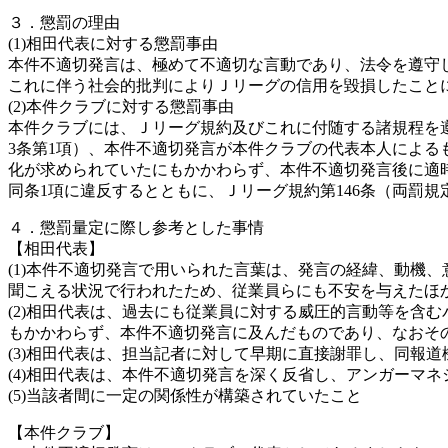
３．懲罰の理由
(1)相田代表に対する懲罰事由
本件不適切発言は、極めて不適切な言動であり、法令を遵守
これに伴う社会的批判によりＪリーグの信用を毀損したこと
(2)本件クラブに対する懲罰事由
本件クラブには、Ｊリーグ規約及びこれに付随する諸規程を
3条第1項）、本件不適切発言が本件クラブの代表本人によ
化が求められていたにもかかわらず、本件不適切発言後に適
同条1項に違反するとともに、Ｊリーグ規約第146条（両罰
４．懲罰量定に際し参考とした事情
【相田代表】
(1)本件不適切発言で用いられた言葉は、発言の経緯、動機
聞こえる状況で行われたため、従業員らにも不安を与えたほ
(2)相田代表は、過去にも従業員に対する威圧的言動等を含
もかかわらず、本件不適切発言に及んだものであり、なおそ
(3)相田代表は、担当記者に対して早期に直接謝罪し、同報
(4)相田代表は、本件不適切発言を深く反省し、アンガーマ
(5)当該者間に一定の関係性が構築されていたこと
【本件クラブ】