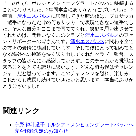
「このたび、ボルシアメンヒェングラートバッハに移籍する
ことになりました。2年間本当にありがとうございました。2
年前、
清水エスパルス
に移籍してきた時の僕は、プロサッカ
ー選手になっただけの何もサッカーで表現できない選手でし
た。そんな自分をここまで育ててくれ、笑顔を思い出させて
くれたのは、間違いなくこのクラブと
清水エスパルス
のファ
ン・サポーターの皆さんです。
清水エスパルス
に関わる全て
の方々の愛情に感謝しています。そして僕にとって初めてと
なる海外への挑戦を快く送り出してくれたクラブ、監督、ス
タッフの皆さんにも感謝しています。このチームから挑戦出
来ることをとても誇りに思います。どんな時も僕はチャレン
ジャーだと思っています。このチャレンジを恐れ、楽しみ、
これからも成長し続けていきたいと思います。本当にありが
とうございました」
関連リンク
宇野 禅斗選手 ボルシア・メンヒェングラートバッハへ
完全移籍決定のお知らせ