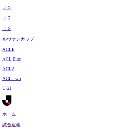
Ｊ１
Ｊ２
Ｊ３
ルヴァンカップ
ACLE
ACL Elite
ACL2
ACL Two
U-21
ホーム
試合速報