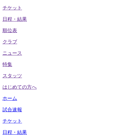
チケット
日程・結果
順位表
クラブ
ニュース
特集
スタッツ
はじめての方へ
ホーム
試合速報
チケット
日程・結果