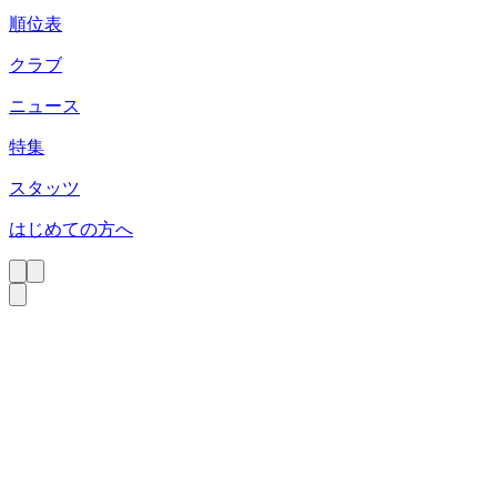
順位表
クラブ
ニュース
特集
スタッツ
はじめての方へ