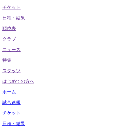
チケット
日程・結果
順位表
クラブ
ニュース
特集
スタッツ
はじめての方へ
ホーム
試合速報
チケット
日程・結果