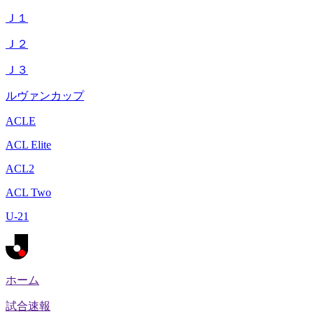
Ｊ１
Ｊ２
Ｊ３
ルヴァンカップ
ACLE
ACL Elite
ACL2
ACL Two
U-21
ホーム
試合速報