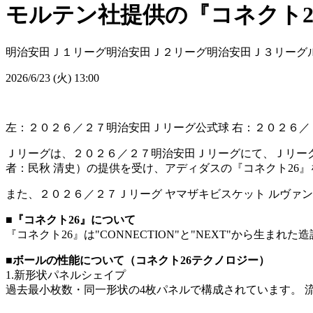
モルテン社提供の『コネクト2
明治安田Ｊ１リーグ
明治安田Ｊ２リーグ
明治安田Ｊ３リーグ
2026/6/23 (火) 13:00
左：２０２６／２７明治安田Ｊリーグ公式球 右：２０２６／
Ｊリーグは、２０２６／２７明治安田Ｊリーグにて、Ｊリー
者：民秋 清史）の提供を受け、アディダスの『コネクト26
また、２０２６／２７Ｊリーグ ヤマザキビスケット ルヴァ
■『コネクト26』について
『コネクト26』は"CONNECTION"と"NEXT"から
■ボールの性能について（コネクト26テクノロジー）
1.新形状パネルシェイプ
過去最小枚数・同一形状の4枚パネルで構成されています。 