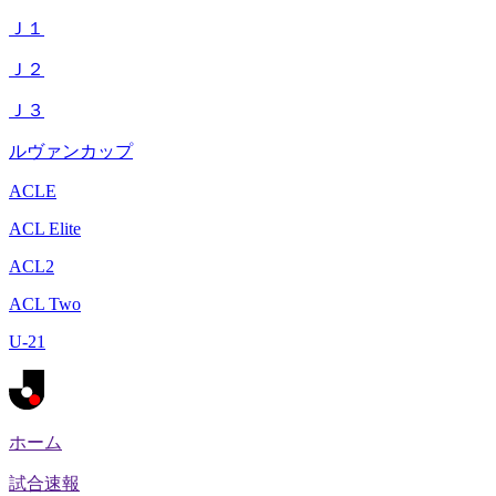
Ｊ１
Ｊ２
Ｊ３
ルヴァンカップ
ACLE
ACL Elite
ACL2
ACL Two
U-21
ホーム
試合速報