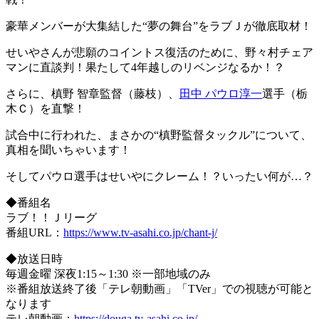
豪華メンバーが大集結した“夢の舞台”をラブＪが徹底取材！
せいやさんが悲願のコイントス復活のために、野々村チェア
マンに直談判！果たして4年越しのリベンジなるか！？
さらに、槙野 智章監督（藤枝）、
田中 パウロ淳一
選手（栃
木Ｃ）を直撃！
試合中に行われた、まさかの“槙野監督タックル”について、
真相を聞いちゃいます！
そしてパウロ選手はせいやにクレーム！？いったい何が…？
◆番組名
ラブ！！Ｊリーグ
番組URL：
https://www.tv-asahi.co.jp/chant-j/
◆放送日時
毎週金曜 深夜1:15～1:30 ※一部地域のみ
※番組放送終了後「テレ朝動画」「TVer」での視聴が可能と
なります
テレ朝動画：
https://douga.tv-asahi.co.jp/