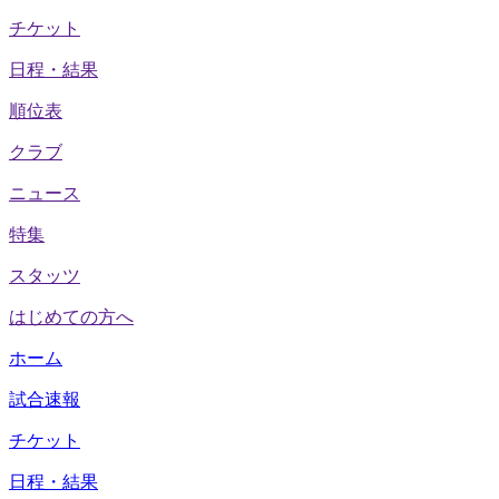
チケット
日程・結果
順位表
クラブ
ニュース
特集
スタッツ
はじめての方へ
ホーム
試合速報
チケット
日程・結果