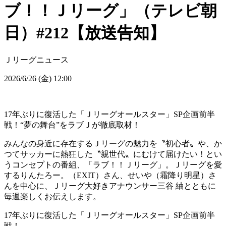
ブ！！Ｊリーグ」（テレビ朝
日）#212【放送告知】
Ｊリーグニュース
2026/6/26 (金) 12:00
17年ぶりに復活した「Ｊリーグオールスター」SP企画前半
戦！“夢の舞台”をラブＪが徹底取材！
みんなの身近に存在するＪリーグの魅力を〝初心者〟や、か
つてサッカーに熱狂した〝親世代〟にむけて届けたい！とい
うコンセプトの番組、「ラブ！！Ｊリーグ」。Ｊリーグを愛
するりんたろー。（EXIT）さん、せいや（霜降り明星）さ
んを中心に、Ｊリーグ大好きアナウンサー三谷 紬とともに
毎週楽しくお伝えします。
17年ぶりに復活した「Ｊリーグオールスター」SP企画前半
戦！