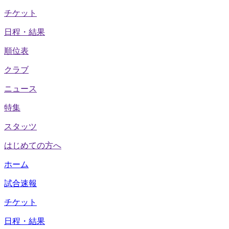
チケット
日程・結果
順位表
クラブ
ニュース
特集
スタッツ
はじめての方へ
ホーム
試合速報
チケット
日程・結果