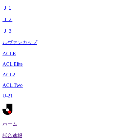
Ｊ１
Ｊ２
Ｊ３
ルヴァンカップ
ACLE
ACL Elite
ACL2
ACL Two
U-21
ホーム
試合速報