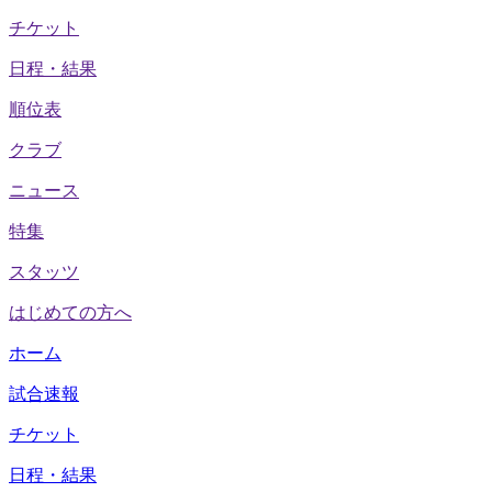
チケット
日程・結果
順位表
クラブ
ニュース
特集
スタッツ
はじめての方へ
ホーム
試合速報
チケット
日程・結果