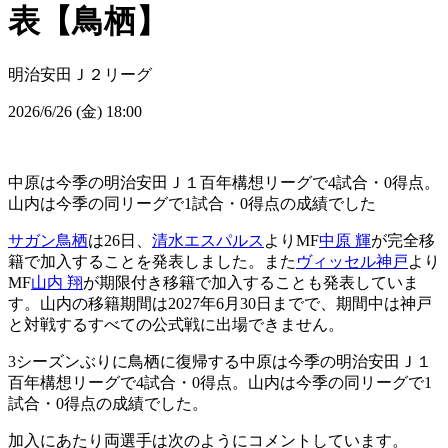
表【鳥栖】
明治安田Ｊ２リーグ
2026/6/26 (金) 18:00
中原は今季の明治安田Ｊ１百年構想リーグで4試合・0得点。
山内は今季の同リーグで1試合・0得点の成績でした
サガン鳥栖
は26日、
清水エスパルス
よりMF
中原 輝
が完全移
籍で加入することを発表しました。また
ヴィッセル神戸
より
MF
山内 翔
が期限付き移籍で加入することも発表していま
す。山内の移籍期間は2027年6月30日までで、期間中は神戸
と対戦するすべての公式戦に出場できません。
3シーズンぶりに鳥栖に復帰する中原は今季の明治安田Ｊ１
百年構想リーグで4試合・0得点。山内は今季の同リーグで1
試合・0得点の成績でした。
加入にあたり両選手は次のようにコメントしています。