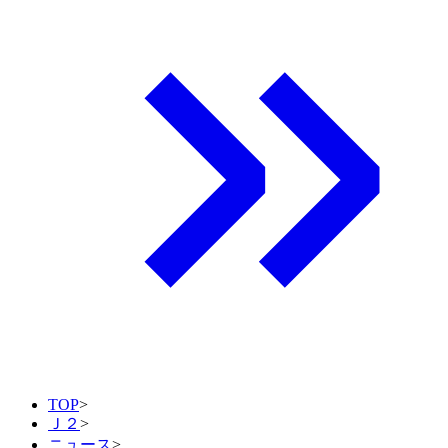
TOP
>
Ｊ２
>
ニュース
>