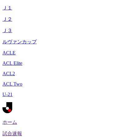
Ｊ１
Ｊ２
Ｊ３
ルヴァンカップ
ACLE
ACL Elite
ACL2
ACL Two
U-21
ホーム
試合速報