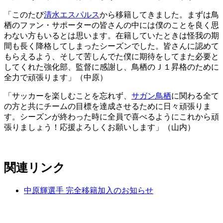
「このたび
清水エスパルス
から移籍してきました。まずは鳥
栖のファン・サポーターの皆さんの中には僕のことを良く思
わない方もいるとは思います。在籍していたときは怪我の期
間も長く降格してしまったシーズンでした。皆さんに認めて
もらえるよう、そして苦しんでた僕に期待をしてまた必要と
してくれた強化部、監督に感謝し、鳥栖のＪ１昇格のために
全力で頑張ります」（中原）
「サッカーを楽しむことを忘れず、
サガン鳥栖
に関わる全て
の方と共にチームの目標を達成させるために日々頑張りま
す。シーズンが終わった時に全員で喜べるようにこれから頑
張りましょう！応援よろしくお願いします」（山内）
関連リンク
中原輝選手 完全移籍加入のお知らせ