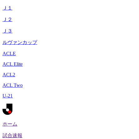
Ｊ１
Ｊ２
Ｊ３
ルヴァンカップ
ACLE
ACL Elite
ACL2
ACL Two
U-21
ホーム
試合速報