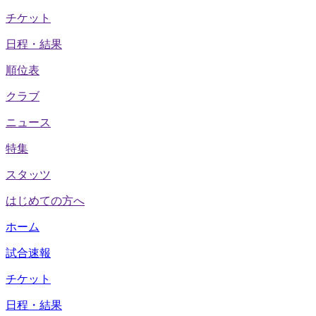
チケット
日程・結果
順位表
クラブ
ニュース
特集
スタッツ
はじめての方へ
ホーム
試合速報
チケット
日程・結果