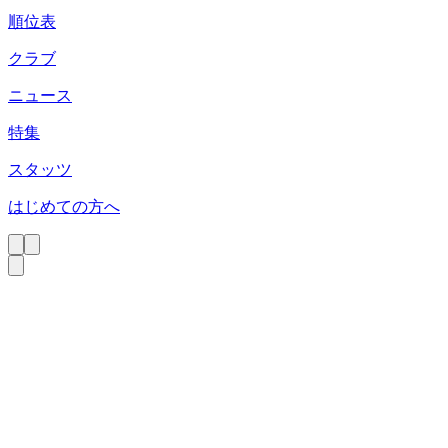
順位表
クラブ
ニュース
特集
スタッツ
はじめての方へ