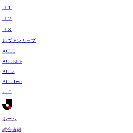
Ｊ１
Ｊ２
Ｊ３
ルヴァンカップ
ACLE
ACL Elite
ACL2
ACL Two
U-21
ホーム
試合速報