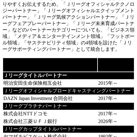
りやすくお伝えするため、「Ｊリーグオフィシャルテクノロ
ジーパートナー」「Ｊリーグオフィシャルエクイップメント
パートナー」「Ｊリーグ気候アクションパートナー」「Ｊリ
ーグフェアプレーパートナー」「Ｊリーグ未来育成パートナ
ー」などのパートナーカテゴリーについても、「ビジネス領
域」「メディア＆エンターテインメント領域」「フットボー
ル領域」「サステナビリティ領域」の4領域を設けた「Ｊリ
ーグサポーティングパートナー」として統合します。
【カテゴリー／契約社名】※2026年6月29
契約開始年
日 時点決定、内定分
Ｊリーグタイトルパートナー
明治安田生命保険相互会社
2015年～
Ｊリーグオフィシャルブロードキャスティングパートナー
DAZN Japan Investment 合同会社
2017年～
Ｊリーグプラチナパートナー
株式会社NTTドコモ
2017年～
株式会社三菱ＵＦＪ銀行
2026年～
Ｊリーグカップタイトルパートナー
ヤマザキビスケット株式会社
1992年～