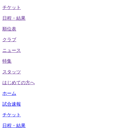
チケット
日程・結果
順位表
クラブ
ニュース
特集
スタッツ
はじめての方へ
ホーム
試合速報
チケット
日程・結果